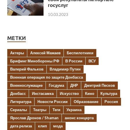
госуслуг
10.03.2023
МЕТКИ
Актеры
Алексей Мажаев
Беспилотники
Брифинг Минобороны РФ
В России
ВСУ
Валерий Фальков
Владимир Путин
Военная операция по защите Донбасса
Военнослужащие
Госдума
ДНР
Дмитрий Песков
Донбасс
Инстасамка
Искусство
Кино
Культура
Литература
Новости России
Образование
Россия
Сериалы
Театры
Теги
Украина
Ярослав Дронов / Shaman
анонс концерта
дата релиза
клип
мода