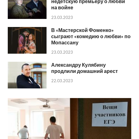
недетскую премьеру о любви
на войне
23.03.2023
В «Мастерской Фоменко»
сыграют «комедию о любви» по
Мопассану
23.03.2023
Александру Кулябину
продлили домашний арест
22.03.2023