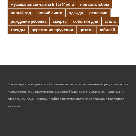
музыкальные чарты InterMedia
новый альбом
новый год
новый сингл
одежда
рецензии
рождение ребенка
смерть
события дня
стиль
тренды
церемония вручения
цитаты
юбилей
Все материалы на данном сайте взяты из открытых источников и предоставляются
исключительно в ознакомительных целях. Права на материалы принадлежат их
владельцам. Администрация сайта ответственности за содержание материала
не несет.