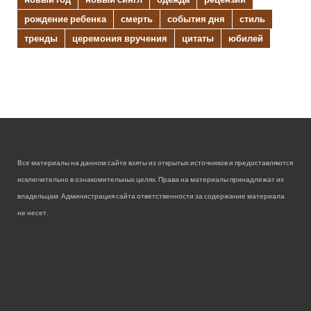
рождение ребенка
смерть
события дня
стиль
тренды
церемония вручения
цитаты
юбилей
Все материалы на данном сайте взяты из открытых источников и предоставляются
исключительно в ознакомительных целях. Права на материалы принадлежат их
владельцам. Администрация сайта ответственности за содержание материала
не несет.