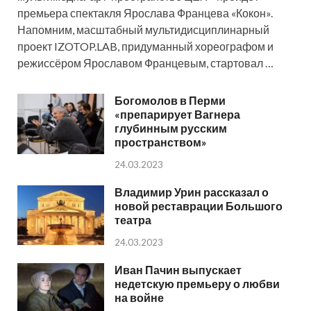
премьера спектакля Ярослава Францева «Кокон».
Напомним, масштабный мультидисциплинарный
проект IZOTOP.LAB, придуманный хореографом и
режиссёром Ярославом Францевым, стартовал …
Богомолов в Перми
«препарирует Вагнера
глубинным русским
пространством»
24.03.2023
Владимир Урин рассказал о
новой реставрации Большого
театра
24.03.2023
Иван Пачин выпускает
недетскую премьеру о любви
на войне