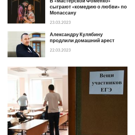
В «Мастерской Фоменко»
сыграют «комедию о любви» по
Мопассану
23.03.2023
Александру Кулябину
продлили домашний арест
22.03.2023