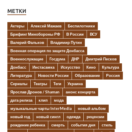
МЕТКИ
Актеры
Алексей Мажаев
Беспилотники
Брифинг Минобороны РФ
В России
ВСУ
Валерий Фальков
Владимир Путин
Военная операция по защите Донбасса
Военнослужащие
Госдума
ДНР
Дмитрий Песков
Донбасс
Инстасамка
Искусство
Кино
Культура
Литература
Новости России
Образование
Россия
Сериалы
Театры
Теги
Украина
Ярослав Дронов / Shaman
анонс концерта
дата релиза
клип
мода
музыкальные чарты InterMedia
новый альбом
новый год
новый сингл
одежда
рецензии
рождение ребенка
смерть
события дня
стиль