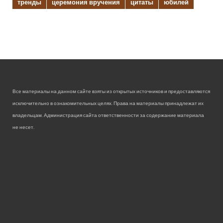
тренды
церемония вручения
цитаты
юбилей
Все материалы на данном сайте взяты из открытых источников и предоставляются
исключительно в ознакомительных целях. Права на материалы принадлежат их
владельцам. Администрация сайта ответственности за содержание материала
не несет.