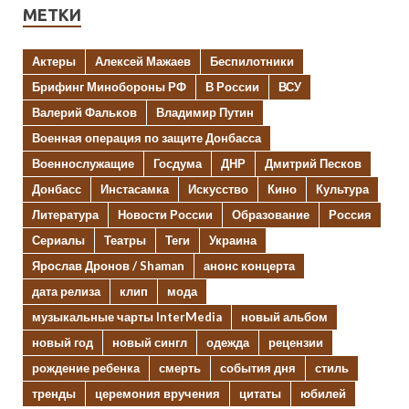
МЕТКИ
Актеры
Алексей Мажаев
Беспилотники
Брифинг Минобороны РФ
В России
ВСУ
Валерий Фальков
Владимир Путин
Военная операция по защите Донбасса
Военнослужащие
Госдума
ДНР
Дмитрий Песков
Донбасс
Инстасамка
Искусство
Кино
Культура
Литература
Новости России
Образование
Россия
Сериалы
Театры
Теги
Украина
Ярослав Дронов / Shaman
анонс концерта
дата релиза
клип
мода
музыкальные чарты InterMedia
новый альбом
новый год
новый сингл
одежда
рецензии
рождение ребенка
смерть
события дня
стиль
тренды
церемония вручения
цитаты
юбилей