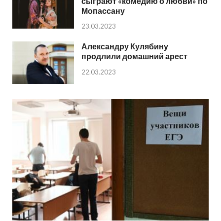
сыграют «комедию о любви» по
Мопассану
23.03.2023
Александру Кулябину
продлили домашний арест
22.03.2023