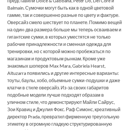
представили Dolce & Gabbana, Peter Do, Del Core и
Balmain. Сумочки могут быть как в одной цветовой
гамме, так и совершенно разные по цвету и фактуре.
Оверсайз смело шествует по планете. Помимо вещей
на один-два размера больше мы теперь осваиваем и
гигантские сумки, в которых уместятся не только
рабочие принадлежности и сменная одежда для
тренировки, но с которой можно пробежаться по
магазинам и продуктовым рынкам. Кроме уже
знакомых шоперов Max Mara, Gabriela Hearst,
Altuzarra появились и другие интересные варианты:
тоуты, баулы, хобо, объемные сумки-подушки и даже
клатчи в стиле оверсайз. Из-за своих габаритов
подобные модели лучше подходят образам в
уличном стиле, что демонстрируют Майли Сайрус,
Зои Кравиц и Джулия Фокс. Раф Симонс, креативный
директор Prada, превратил фирменную треугольную
этикетку в огромную гладкую структурированную