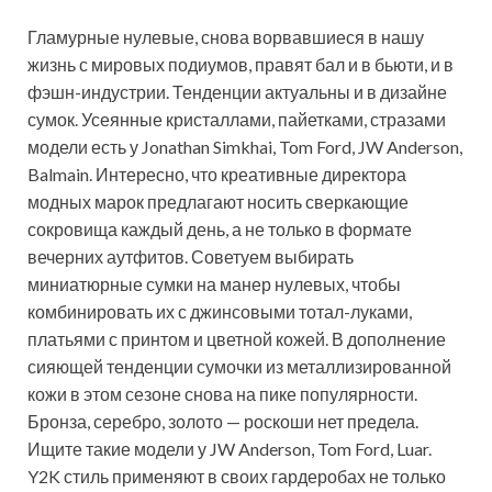
Гламурные нулевые, снова ворвавшиеся в нашу
жизнь с мировых подиумов, правят бал и в бьюти, и в
фэшн-индустрии. Тенденции актуальны и в дизайне
сумок. Усеянные кристаллами, пайетками, стразами
модели есть у Jonathan Simkhai, Tom Ford, JW Anderson,
Balmain. Интересно, что креативные директора
модных марок предлагают носить сверкающие
сокровища каждый день, а не только в формате
вечерних аутфитов. Советуем выбирать
миниатюрные сумки на манер нулевых, чтобы
комбинировать их с джинсовыми тотал-луками,
платьями с принтом и цветной кожей. В дополнение
сияющей тенденции сумочки из металлизированной
кожи в этом сезоне снова на пике популярности.
Бронза, серебро, золото — роскоши нет предела.
Ищите такие модели у JW Anderson, Tom Ford, Luar.
Y2K стиль применяют в своих гардеробах не только