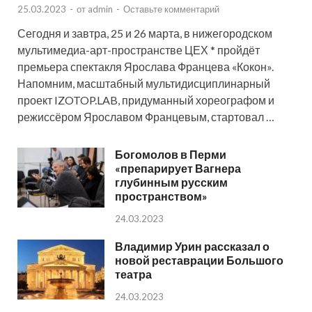
25.03.2023
-
от
admin
-
Оставьте комментарий
Сегодня и завтра, 25 и 26 марта, в нижегородском
мультимедиа-арт-пространстве ЦЕХ * пройдёт
премьера спектакля Ярослава Францева «Кокон».
Напомним, масштабный мультидисциплинарный
проект IZOTOP.LAB, придуманный хореографом и
режиссёром Ярославом Францевым, стартовал …
Богомолов в Перми
«препарирует Вагнера
глубинным русским
пространством»
24.03.2023
Владимир Урин рассказал о
новой реставрации Большого
театра
24.03.2023