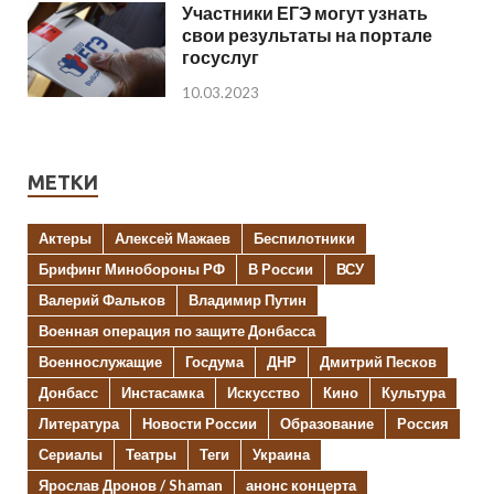
Участники ЕГЭ могут узнать
свои результаты на портале
госуслуг
10.03.2023
МЕТКИ
Актеры
Алексей Мажаев
Беспилотники
Брифинг Минобороны РФ
В России
ВСУ
Валерий Фальков
Владимир Путин
Военная операция по защите Донбасса
Военнослужащие
Госдума
ДНР
Дмитрий Песков
Донбасс
Инстасамка
Искусство
Кино
Культура
Литература
Новости России
Образование
Россия
Сериалы
Театры
Теги
Украина
Ярослав Дронов / Shaman
анонс концерта