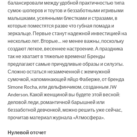
балансировали между удобной практичностью типа
сумок-шоперов и тоутов и беззаботными игривыми
малышками, усеянными блестками и стразами, в
которые поместятся разве что
губная помада и
зеркальце. Первые станут надежной инвестицией на
несколько лет. Вторые… не менее важны, поскольку
создают легкое, весеннее настроение. А праздника
так не хватает в тяжелые времена! Бренды
предлагают самые причудливые образы и силуэты.
Сложно остаться незамеченной с жемчужной
сумочкой, напоминающей яйцо Фаберже, от бренда
Simone Rocha, или дельфинчиком, созданным JW
Anderson. Какой женщиной вы будете этой весной:
деловой леди, романтичной барышней или
беззаботной девчонкой, можно решить уже сейчас,
прочитав материал журнала «Атмосфера».
Нулевой отсчет