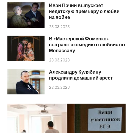
Иван Пачин выпускает
недетскую премьеру о любви
на войне
23.03.2023
В «Мастерской Фоменко»
сыграют «комедию о любви» по
Мопассану
23.03.2023
Александру Кулябину
продлили домашний арест
22.03.2023