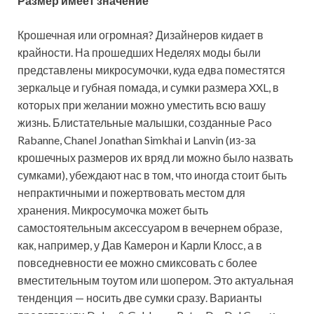
Размер имеет значение
Крошечная или огромная? Дизайнеров кидает в
крайности. На прошедших Неделях моды были
представлены микросумочки, куда едва поместятся
зеркальце и губная помада, и сумки размера XXL, в
которых при желании можно уместить всю вашу
жизнь. Блистательные малышки, созданные Paco
Rabanne, Chanel Jonathan Simkhai и Lanvin (из-за
крошечных размеров их вряд ли можно было назвать
сумками), убеждают нас в том, что иногда стоит быть
непрактичными и пожертвовать местом для
хранения. Микросумочка может быть
самостоятельным аксессуаром в вечернем образе,
как, например, у Дав Камерон и Карли Клосс, а в
повседневности ее можно смиксовать с более
вместительным тоутом или шопером. Это актуальная
тенденция — носить две сумки сразу. Варианты