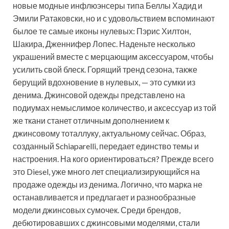
новые модные инфлюэнсеры типа Беллы Хадид и
Эмили Ратаковски, но и с удовольствием вспоминают
былое те самые иконы нулевых: Пэрис Хилтон,
Шакира, Дженнифер Лопес. Наденьте несколько
украшений вместе с мерцающим аксессуаром, чтобы
усилить свой блеск. Горящий тренд сезона, также
берущий вдохновение в нулевых, — это сумки из
денима. Джинсовой одежды представлено на
подиумах немыслимое количество, и аксессуар из той
же ткани станет отличным дополнением к
джинсовому тоталлуку, актуальному сейчас. Образ,
созданный Schiaparelli, передает единство темы и
настроения. На кого ориентироваться? Прежде всего
это Diesel, уже много лет специализирующийся на
продаже одежды из денима. Логично, что марка не
останавливается и предлагает и разнообразные
модели джинсовых сумочек. Среди брендов,
дебютировавших с джинсовыми моделями, стали