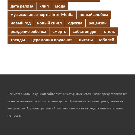
дата релиза
клип
мода
музыкальные чарты InterMedia
новый альбом
новый год
новый сингл
одежда
рецензии
рождение ребенка
смерть
события дня
стиль
тренды
церемония вручения
цитаты
юбилей
Все материалы на данном сайте взяты из открытых источников и предоставляются
исключительно в ознакомительных целях. Права на материалы принадлежат их
владельцам. Администрация сайта ответственности за содержание материала
не несет.