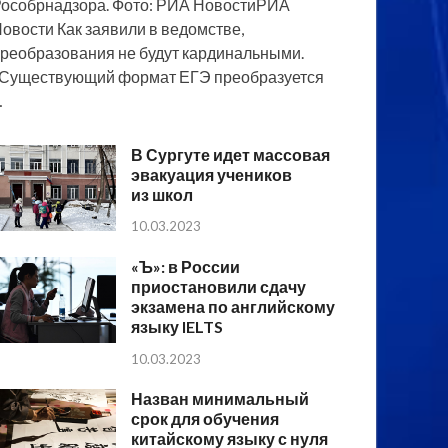
особрнадзора. Фото: РИА НовостиРИА
овости Как заявили в ведомстве,
реобразования не будут кардинальными.
Существующий формат ЕГЭ преобразуется
…
В Сургуте идет массовая
эвакуация учеников
из школ
10.03.2023
«Ъ»: в России
приостановили сдачу
экзамена по английскому
языку IELTS
10.03.2023
Назван минимальный
срок для обучения
китайскому языку с нуля