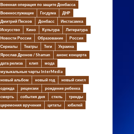
Военная операция по защите Донбасса
Военнослужащие
Госдума
ДНР
Дмитрий Песков
Донбасс
Инстасамка
Искусство
Кино
Культура
Литература
Новости России
Образование
Россия
Сериалы
Театры
Теги
Украина
Ярослав Дронов / Shaman
анонс концерта
дата релиза
клип
мода
музыкальные чарты InterMedia
новый альбом
новый год
новый сингл
одежда
рецензии
рождение ребенка
смерть
события дня
стиль
тренды
церемония вручения
цитаты
юбилей