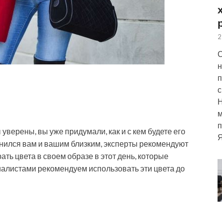
2
С
н
п
с
м
п
уверены, вы уже придумали, как и с кем будете его
Я
мнился вам и вашим близким, эксперты рекомендуют
ать цвета в
своем образе в этот день, которые
иалистами рекомендуем использовать эти цвета до