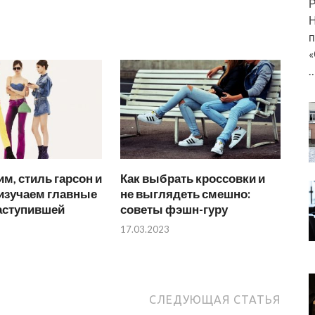
Р
Н
п
«
им, стиль гарсон и
Как выбрать кроссовки и
 изучаем главные
не выглядеть смешно:
аступившей
советы фэшн-гуру
17.03.2023
СЛЕДУЮЩАЯ СТАТЬЯ