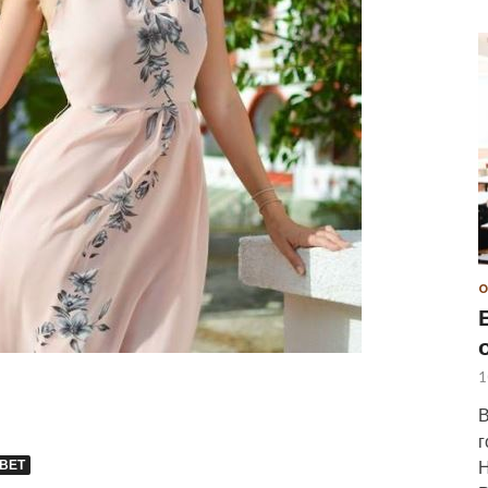
О
1
В
г
Н
ВЕТ