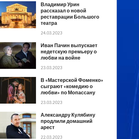
Владимир Урин
рассказал о новой
реставрации Большого
театра
24.03.2023
Иван Пачин выпускает
недетскую премьеру о
любви на войне
23.03.2023
В «Мастерской Фоменко»
сыграют «комедию о
любви» по Мопассану
23.03.2023
Александру Кулябину
продлили домашний
арест
22.03.2023