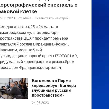
хореографический спектакль о
раковой клетке
5.03.2023
-
от
admin
-
Оставьте комментарий
егодня и завтра, 25 и 26 марта, в
ижегородском мультимедиа-арт-
ространстве ЦЕХ * пройдёт премьера
пектакля Ярослава Францева «Кокон».
Напомним, масштабный
ультидисциплинарный проект IZOTOP.LAB,
ридуманный хореографом и режиссёром
рославом Францевым, стартовал …
Богомолов в Перми
«препарирует Вагнера
глубинным русским
пространством»
24.03.2023