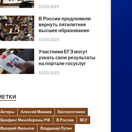
10.03.2023
В России предложили
вернуть пятилетнее
высшее образование
10.03.2023
Участники ЕГЭ могут
узнать свои результаты
на портале госуслуг
10.03.2023
МЕТКИ
Актеры
Алексей Мажаев
Беспилотники
Брифинг Минобороны РФ
В России
ВСУ
Валерий Фальков
Владимир Путин