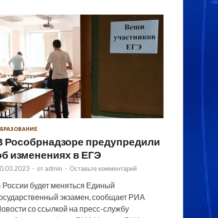
БРАЗОВАНИЕ
В Рособрнадзоре предупредили
об изменениях в ЕГЭ
0.03.2023
-
от
admin
-
Оставьте комментарий
 России будет меняться Единый
осударственный экзамен, сообщает РИА
овости со ссылкой на пресс-службу