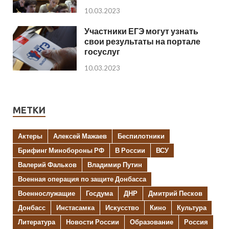
10.03.2023
Участники ЕГЭ могут узнать
свои результаты на портале
госуслуг
10.03.2023
МЕТКИ
Актеры
Алексей Мажаев
Беспилотники
Брифинг Минобороны РФ
В России
ВСУ
Валерий Фальков
Владимир Путин
Военная операция по защите Донбасса
Военнослужащие
Госдума
ДНР
Дмитрий Песков
Донбасс
Инстасамка
Искусство
Кино
Культура
Литература
Новости России
Образование
Россия