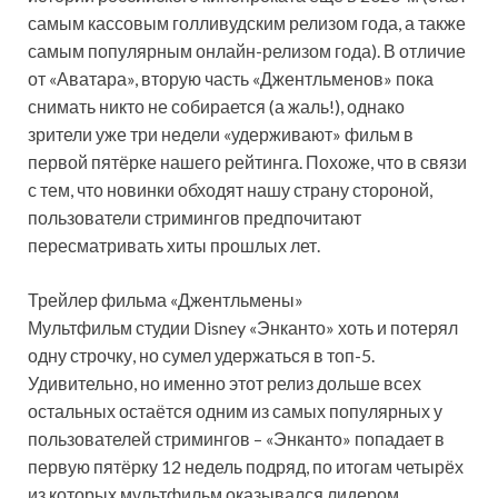
самым кассовым голливудским релизом года, а также
самым популярным онлайн-релизом года). В отличие
от «Аватара», вторую часть «Джентльменов» пока
снимать никто не собирается (а жаль!), однако
зрители уже три недели «удерживают» фильм в
первой пятёрке нашего рейтинга. Похоже, что в связи
с тем, что новинки обходят нашу страну стороной,
пользователи стримингов предпочитают
пересматривать хиты прошлых лет.
Трейлер фильма «Джентльмены»
Мультфильм студии Disney «Энканто» хоть и потерял
одну строчку, но сумел удержаться в топ-5.
Удивительно, но именно этот релиз дольше всех
остальных остаётся одним из самых популярных у
пользователей стримингов – «Энканто» попадает в
первую пятёрку 12 недель подряд, по итогам четырёх
из которых мультфильм оказывался лидером.