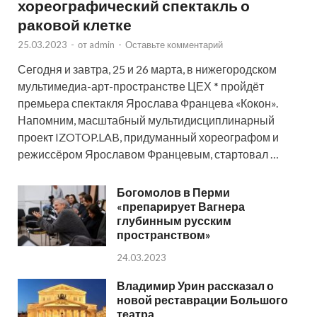
хореографический спектакль о
раковой клетке
25.03.2023
-
от
admin
-
Оставьте комментарий
Сегодня и завтра, 25 и 26 марта, в нижегородском
мультимедиа-арт-пространстве ЦЕХ * пройдёт
премьера спектакля Ярослава Францева «Кокон».
Напомним, масштабный мультидисциплинарный
проект IZOTOP.LAB, придуманный хореографом и
режиссёром Ярославом Францевым, стартовал …
Богомолов в Перми
«препарирует Вагнера
глубинным русским
пространством»
24.03.2023
Владимир Урин рассказал о
новой реставрации Большого
театра