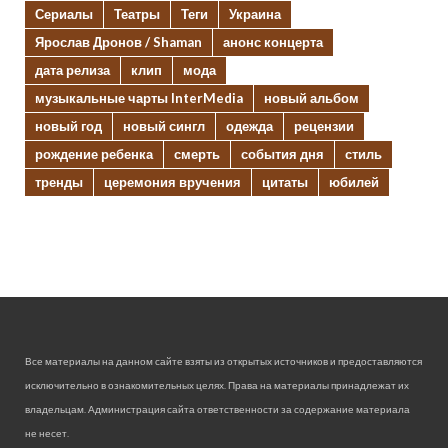
Сериалы
Театры
Теги
Украина
Ярослав Дронов / Shaman
анонс концерта
дата релиза
клип
мода
музыкальные чарты InterMedia
новый альбом
новый год
новый сингл
одежда
рецензии
рождение ребенка
смерть
события дня
стиль
тренды
церемония вручения
цитаты
юбилей
Все материалы на данном сайте взяты из открытых источников и предоставляются
исключительно в ознакомительных целях. Права на материалы принадлежат их
владельцам. Администрация сайта ответственности за содержание материала
не несет.