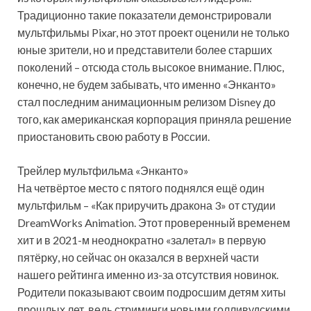
Традиционно такие показатели демонстрировали
мультфильмы Pixar, но этот проект оценили не только
юные зрители, но и представители более старших
поколений – отсюда столь высокое внимание. Плюс,
конечно, не будем забывать, что именно «Энканто»
стал последним анимационным релизом Disney до
того, как американская корпорация приняла решение
приостановить свою работу в России.
Трейлер мультфильма «Энканто»
На четвёртое место с пятого поднялся ещё один
мультфильм – «Как приручить дракона 3» от студии
DreamWorks Animation. Этот проверенный временем
хит и в 2021-м неоднократно «залетал» в первую
пятёрку, но сейчас он оказался в верхней части
нашего рейтинга именно из-за отсутствия новинок.
Родители показывают своим подросшим детям хиты
прошлых лет, ведь стриминги новыми голливудскими