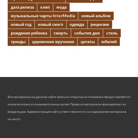
дата релиза
клип
мода
музыкальные чарты InterMedia
новый альбом
новый год
новый сингл
одежда
рецензии
рождение ребенка
смерть
события дня
стиль
тренды
церемония вручения
цитаты
юбилей
Все материалы на данном сайте взяты из открытых источников и предоставляются
исключительно в ознакомительных целях. Права на материалы принадлежат их
владельцам. Администрация сайта ответственности за содержание материала
не несет.