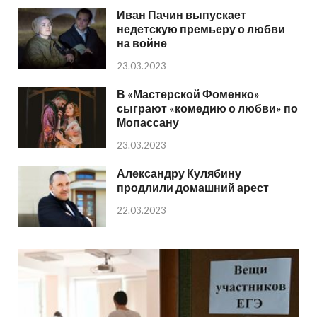
Иван Пачин выпускает
недетскую премьеру о любви
на войне
23.03.2023
В «Мастерской Фоменко»
сыграют «комедию о любви» по
Мопассану
23.03.2023
Александру Кулябину
продлили домашний арест
22.03.2023