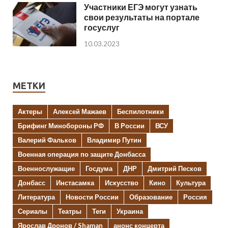
Участники ЕГЭ могут узнать
свои результаты на портале
госуслуг
10.03.2023
МЕТКИ
Актеры
Алексей Мажаев
Беспилотники
Брифинг Минобороны РФ
В России
ВСУ
Валерий Фальков
Владимир Путин
Военная операция по защите Донбасса
Военнослужащие
Госдума
ДНР
Дмитрий Песков
Донбасс
Инстасамка
Искусство
Кино
Культура
Литература
Новости России
Образование
Россия
Сериалы
Театры
Теги
Украина
Ярослав Дронов / Shaman
анонс концерта