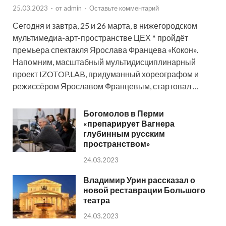
25.03.2023
-
от
admin
-
Оставьте комментарий
Сегодня и завтра, 25 и 26 марта, в нижегородском
мультимедиа-арт-пространстве ЦЕХ * пройдёт
премьера спектакля Ярослава Францева «Кокон».
Напомним, масштабный мультидисциплинарный
проект IZOTOP.LAB, придуманный хореографом и
режиссёром Ярославом Францевым, стартовал …
Богомолов в Перми
«препарирует Вагнера
глубинным русским
пространством»
24.03.2023
Владимир Урин рассказал о
новой реставрации Большого
театра
24.03.2023