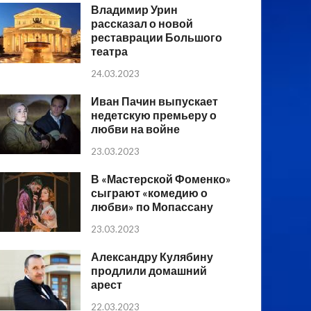
Владимир Урин
рассказал о новой
реставрации Большого
театра
24.03.2023
Иван Пачин выпускает
недетскую премьеру о
любви на войне
23.03.2023
В «Мастерской Фоменко»
сыграют «комедию о
любви» по Мопассану
23.03.2023
Александру Кулябину
продлили домашний
арест
22.03.2023