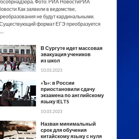
особрнадзора. Фото: РИА НовостиРИА
овости Как заявили в ведомстве,
реобразования не будут кардинальными.
Существующий формат ЕГЭ преобразуется
в…
В Сургуте идет массовая
эвакуация учеников
из школ
10.03.2023
«Ъ»: в России
приостановили сдачу
экзамена по английскому
языку IELTS
10.03.2023
Назван минимальный
срок для обучения
китайскому языку с нуля