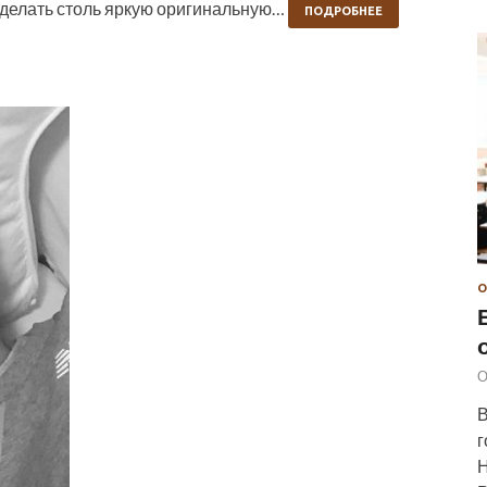
 сделать столь яркую оригинальную…
ПОДРОБНЕЕ
О
О
В
г
Н