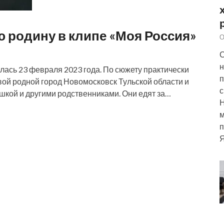
ю родину в клипе «Моя Россия»
О
С
н
лась 23 февраля 2023 года. По сюжету практически
п
вой родной город Новомосковск Тульской области и
с
ушкой и другими родственниками. Они едят за…
м
п
Я