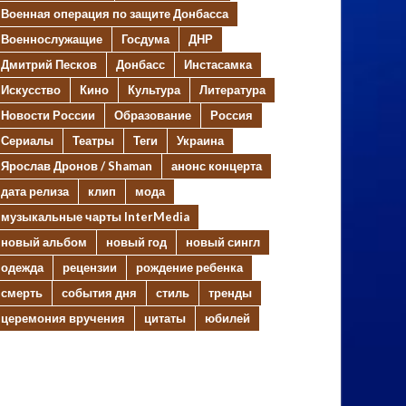
Военная операция по защите Донбасса
Военнослужащие
Госдума
ДНР
Дмитрий Песков
Донбасс
Инстасамка
Искусство
Кино
Культура
Литература
Новости России
Образование
Россия
Сериалы
Театры
Теги
Украина
Ярослав Дронов / Shaman
анонс концерта
дата релиза
клип
мода
музыкальные чарты InterMedia
новый альбом
новый год
новый сингл
одежда
рецензии
рождение ребенка
смерть
события дня
стиль
тренды
церемония вручения
цитаты
юбилей