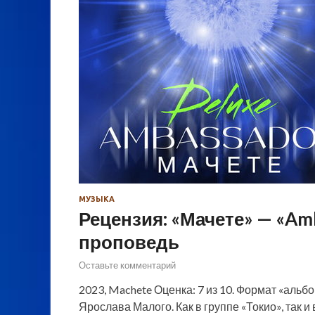
МУЗЫКА
Рецензия: «Мачете» — «Am
проповедь
Оставьте комментарий
2023, Machete Оценка: 7 из 10. Формат «аль
Ярослава Малого. Как в группе «Токио», так 