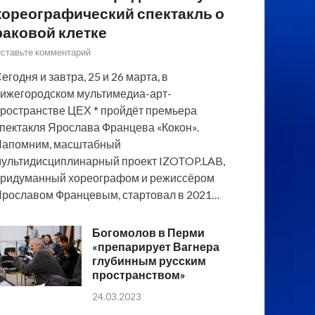
хореографический спектакль о
раковой клетке
ставьте комментарий
егодня и завтра, 25 и 26 марта, в
ижегородском мультимедиа-арт-
ространстве ЦЕХ * пройдёт премьера
пектакля Ярослава Францева «Кокон».
Напомним, масштабный
ультидисциплинарный проект IZOTOP.LAB,
ридуманный хореографом и режиссёром
рославом Францевым, стартовал в 2021…
Богомолов в Перми
«препарирует Вагнера
глубинным русским
пространством»
24.03.2023