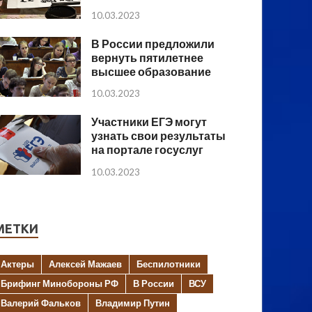
10.03.2023
В России предложили
вернуть пятилетнее
высшее образование
10.03.2023
Участники ЕГЭ могут
узнать свои результаты
на портале госуслуг
10.03.2023
МЕТКИ
Актеры
Алексей Мажаев
Беспилотники
Брифинг Минобороны РФ
В России
ВСУ
Валерий Фальков
Владимир Путин