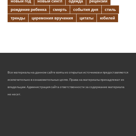
новый год
новый сингл
одежда
рецензии
рождение ребенка
смерть
события дня
стиль
тренды
церемония вручения
цитаты
юбилей
Все материалы на данном сайте взяты из открытых источников и предоставляются
исключительно в ознакомительных целях. Права на материалы принадлежат их
владельцам. Администрация сайта ответственности за содержание материала
не несет.