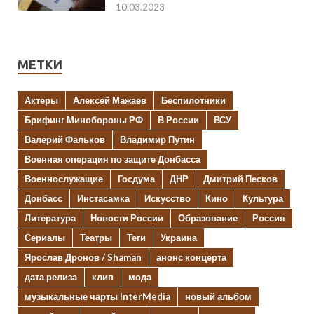
10.03.2023
МЕТКИ
Актеры
Алексей Мажаев
Беспилотники
Брифинг Минобороны РФ
В России
ВСУ
Валерий Фальков
Владимир Путин
Военная операция по защите Донбасса
Военнослужащие
Госдума
ДНР
Дмитрий Песков
Донбасс
Инстасамка
Искусство
Кино
Культура
Литература
Новости России
Образование
Россия
Сериалы
Театры
Теги
Украина
Ярослав Дронов / Shaman
анонс концерта
дата релиза
клип
мода
музыкальные чарты InterMedia
новый альбом