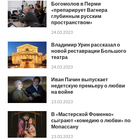
Богомолов в Перми
«препарирует Вагнера
глубинным русским
пространством»
24.03.2023
Владимир Урин рассказал о
новой реставрации Большого
театра
24.03.2023
Иван Пачин выпускает
недетскую премьеру о любви
на войне
23.03.2023
В «Мастерской Фоменко»
сыграют «комедию о любви» по
Мопассану
23.03.2023