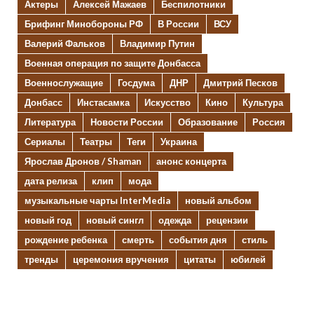
Актеры
Алексей Мажаев
Беспилотники
Брифинг Минобороны РФ
В России
ВСУ
Валерий Фальков
Владимир Путин
Военная операция по защите Донбасса
Военнослужащие
Госдума
ДНР
Дмитрий Песков
Донбасс
Инстасамка
Искусство
Кино
Культура
Литература
Новости России
Образование
Россия
Сериалы
Театры
Теги
Украина
Ярослав Дронов / Shaman
анонс концерта
дата релиза
клип
мода
музыкальные чарты InterMedia
новый альбом
новый год
новый сингл
одежда
рецензии
рождение ребенка
смерть
события дня
стиль
тренды
церемония вручения
цитаты
юбилей