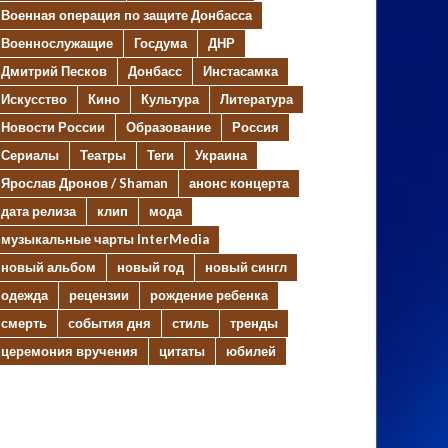
Военная операция по защите Донбасса
Военнослужащие
Госдума
ДНР
Дмитрий Песков
Донбасс
Инстасамка
Искусство
Кино
Культура
Литература
Новости России
Образование
Россия
Сериалы
Театры
Теги
Украина
Ярослав Дронов / Shaman
анонс концерта
дата релиза
клип
мода
музыкальные чарты InterMedia
новый альбом
новый год
новый сингл
одежда
рецензии
рождение ребенка
смерть
события дня
стиль
тренды
церемония вручения
цитаты
юбилей