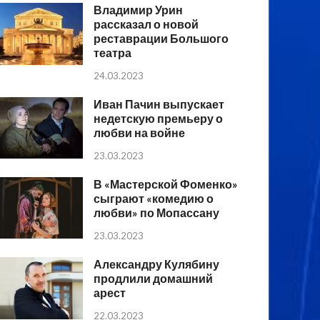
Владимир Урин
рассказал о новой
реставрации Большого
театра
24.03.2023
Иван Пачин выпускает
недетскую премьеру о
любви на войне
23.03.2023
В «Мастерской Фоменко»
сыграют «комедию о
любви» по Мопассану
23.03.2023
Александру Кулябину
продлили домашний
арест
22.03.2023