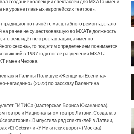
звал создание коллекции спектаклей для МХАТа имени
а на уровне главных европейских театров».
н традиционно начнёт с масштабного ремонта, стало
ый на ранее не существовавшую во МХАТе должность
что речь идёт не о реставрации, а именно
йного сезона», то под этим определением понимается
 возникший в 1987 году после разделения МХАТа
МХТ имени Чехова.
спектакля Галины Полищук: «Женщины Есенина»
но-негаданно» (2022) по рассказу Валентина
ультет ГИТИСа (мастерская Бориса Юхананова).
м театре и Национальном театре Латвии. Создала в
бсерватория». Выпустила ряд спектаклей в Латвии,
ах «Et Cetera» и «У Никитских ворот» (Москва),