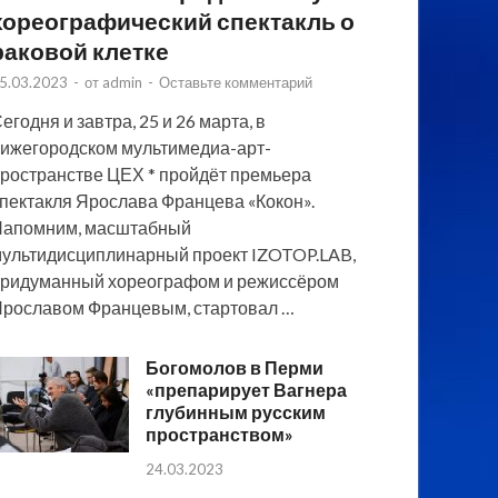
хореографический спектакль о
раковой клетке
5.03.2023
-
от
admin
-
Оставьте комментарий
егодня и завтра, 25 и 26 марта, в
ижегородском мультимедиа-арт-
ространстве ЦЕХ * пройдёт премьера
пектакля Ярослава Францева «Кокон».
Напомним, масштабный
ультидисциплинарный проект IZOTOP.LAB,
ридуманный хореографом и режиссёром
рославом Францевым, стартовал …
Богомолов в Перми
«препарирует Вагнера
глубинным русским
пространством»
24.03.2023