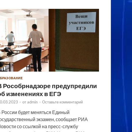
БРАЗОВАНИЕ
В Рособрнадзоре предупредили
об изменениях в ЕГЭ
0.03.2023
-
от
admin
-
Оставьте комментарий
 России будет меняться Единый
осударственный экзамен, сообщает РИА
овости со ссылкой на пресс-службу