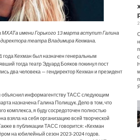
2
а МХАТа имени Горького 13 марта вступит Галина
С
ндиректора театра Владимира Кехмана.
н
п
021 года Кехман был назначен генеральным
с
лявший тогда театр Эдуард Бояков покинул пост
м
ались два человека — гендиректор Кехман и президент
п
Я
ан объяснил информагентству ТАСС следующим
арта назначена Галина Полищук. Дело в том, что
го комплекса, я буду сосредоточен полностью
она взяла на себя организацию всей творческой
акже в публикации ТАСС говорится: «Кехман
ёром на юбилейный сезон 2023-2024 годов.