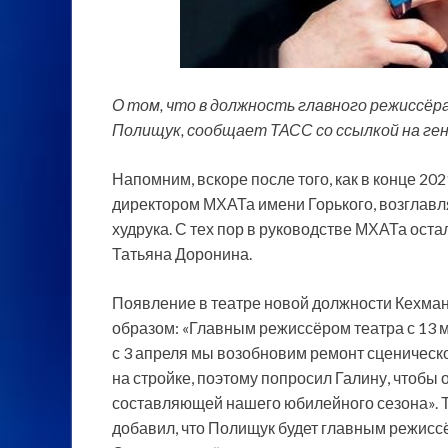
О том, что в должность главного режиссёр
Полищук, сообщает ТАСС со ссылкой на ге
Напомним, вскоре после того, как в конце 2
директором МХАТа имени
Горького, возглав
худрука. С тех пор в руководстве МХАТа ост
Татьяна Доронина.
Появление в театре новой должности Кехм
образом: «Главным режиссёром театра с 13 м
с 3 апреля мы возобновим ремонт сценическо
на стройке, поэтому попросил Галину, чтобы 
составляющей нашего юбилейного сезона». Т
добавил, что Полищук будет главным режисс