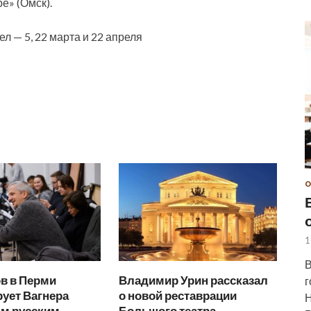
е» (Омск).
 — 5, 22 марта и 22 апреля
О
1
В
в в Перми
Владимир Урин рассказал
г
ует Вагнера
о новой реставрации
Н
м русским
Большого театра