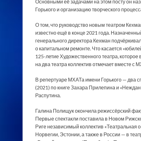
Основными её задачами на этом посту он на
Горького и организацию творческого процесс
О том, что руководство новым театром Кехма
известно ещё в конце 2021 года. Назначенн
генерального директора Кехман подчёркивал, 
о капитальном ремонте. Что касается «юбиле
125-летие Художественного театра, которое
на два театра коллектив отмечает вместе с 
В репертуаре МХАТа имени Горького — два 
(2021) по книге Захара Прилепина и «Неждан
Распутина.
Галина Полищук окончила режиссёрский фак
Первые спектакли поставила в Новом Рижско
Риге независимый коллектив «Театральная о
Норвегии, Эстонии, а также в России — в театр