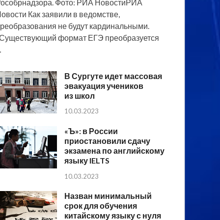
особрнадзора. Фото: РИА НовостиРИА
овости Как заявили в ведомстве,
реобразования не будут кардинальными.
Существующий формат ЕГЭ преобразуется
…
В Сургуте идет массовая
эвакуация учеников
из школ
10.03.2023
«Ъ»: в России
приостановили сдачу
экзамена по английскому
языку IELTS
10.03.2023
Назван минимальный
срок для обучения
китайскому языку с нуля