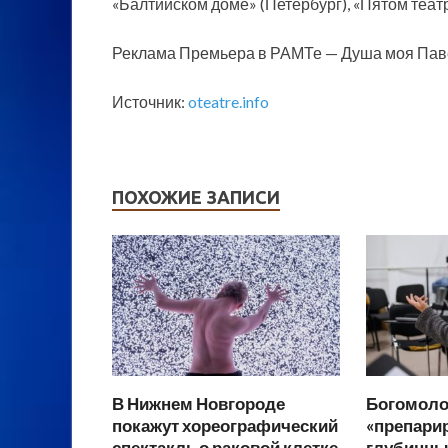
«Балтийском доме» (Петербург), «Пятом театр
Реклама Премьера в РАМТе — Душа моя Павел
Источник:
oteatre.info
ПОХОЖИЕ ЗАПИСИ
В Нижнем Новгороде
Богомоло
покажут хореографический
«препарир
спектакль о раковой клетке
глубинны