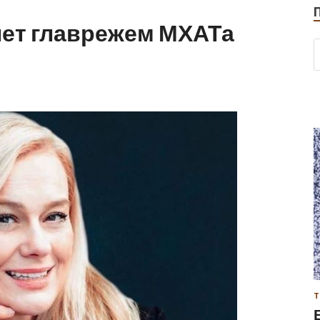
нет главрежем МХАТа
Т