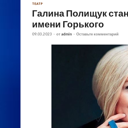
ТЕАТР
Галина Полищук ста
имени Горького
09.03.2023
-
от
admin
-
Оставьте комментарий