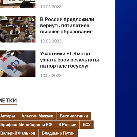
10.03.2023
В России предложили
вернуть пятилетнее
высшее образование
10.03.2023
Участники ЕГЭ могут
узнать свои результаты
на портале госуслуг
10.03.2023
МЕТКИ
Актеры
Алексей Мажаев
Беспилотники
Брифинг Минобороны РФ
В России
ВСУ
Валерий Фальков
Владимир Путин