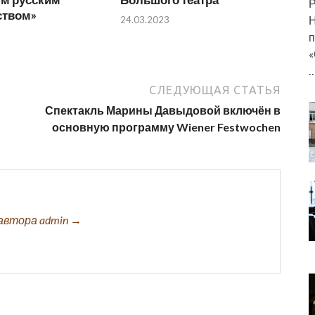
Р
ством»
Н
24.03.2023
п
«
СЛЕДУЮЩАЯ СТАТЬЯ
Спектакль Марины Давыдовой включён в
основную программу Wiener Festwochen
автора admin →