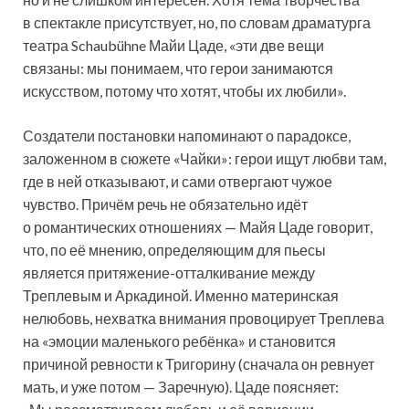
в спектакле присутствует, но, по словам драматурга
театра Schaubühne Майи Цаде, «эти две вещи
связаны: мы понимаем, что герои занимаются
искусством, потому что хотят, чтобы их любили».
Создатели постановки напоминают о парадоксе,
заложенном в сюжете «Чайки»: герои ищут любви там,
где в ней отказывают, и сами отвергают чужое
чувство. Причём речь не обязательно идёт
о романтических отношениях — Майя Цаде говорит,
что, по её мнению, определяющим для пьесы
является притяжение-отталкивание между
Треплевым и Аркадиной. Именно материнская
нелюбовь, нехватка внимания провоцирует Треплева
на «эмоции маленького ребёнка» и становится
причиной ревности к Тригорину (сначала он ревнует
мать, и уже потом — Заречную). Цаде поясняет: