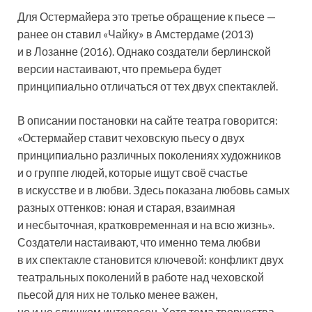
Для Остермайера это третье обращение к пьесе —
ранее он ставил «Чайку» в Амстердаме (2013)
и в Лозанне (2016). Однако создатели
берлинской
версии настаивают, что премьера будет
принципиально отличаться от тех двух спектаклей.
В описании постановки на сайте театра говорится:
«Остермайер ставит чеховскую пьесу о двух
принципиально различных поколениях художников
и о группе людей, которые ищут своё счастье
в искусстве и в любви. Здесь показана любовь самых
разных оттенков: юная и старая, взаимная
и несбыточная, кратковременная и на всю жизнь».
Создатели настаивают, что именно тема любви
в их спектакле становится ключевой: конфликт двух
театральных поколений в работе над чеховской
пьесой для них не только менее важен,
но и не слишком интересен. Хотя тема творчества