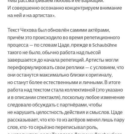
«Мы рассматриваем любовь и её вариации.
И совершенно осознанно концентрируем внимание
на ней и на артистах».
Текст Чехова был обновлён самими актёрами,
причём это происходило во время репетиционного
процесса — по словам Цаде, прежде в Schaubühne
такого не было, обычно работа над пьесой
завершается до начала репетиций. Артисты могли
переформулировать свои реплики — с условием, что
они останутся максимально близки к оригиналу,
но станут более естественными и личными. В итоге
работа над текстом стала коллективной (это указано
и в описании спектакля), поскольку любое изменение
следовало обсуждать с партнёрами, чтобы
не нарушить целостность действия и смыслов. Цаде
рассказывает, что кто-то из актёров менял лишь пару
слов, кто-то серьёзно переписывал роль,