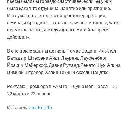
пьесы были бы гораздо счастливее, если бы у них
была какая-то отдушина. Занятие или призвание.
И я думаю, что, хотя это вопрос интерпретации,
и Нина, и Аркадина — сильные личности, бойцы, даже
несмотря на всё, что случается с Ниной за время
действия».
В спектакле заняты артисты Томас Бадинг, Илькнул
Бахадыр, Штефани Айдт, Лауренц Лауфенберг,
Йоахим Майерхоф, Давид Руланд, Ренато Шух, Алина
Вимбай Штрэлер, Хэвин Текин и Аксель Вандтке.
Реклама Премьера в РАМТе — Душа моя Павел — 5,
22 марта и 22 апреля
Источник:
oteatre.info