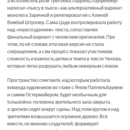
а исполнитель роли Треплева Лауренц Лауфенберг
написал «пьесу в пьесе» как альтернативный вариант
монолога Заречной и репетировал её с Алиной
Вимбай Штрэлер. Сама Цаде контролировала работу
над «пересозданием» текста, сопоставляя
финальный вариант с чеховским оригиналом. При
этом, по её словам, итоговая версия не стала
сокращением, а сам процесс показал участникам
сложность и важность ритма и темпа в тексте Чехова,
которые легко разрушить любым неверным словом.
Пространство спектакля, над которым работала
команда художников во главе с Яном Паппельбаумом
и самим Остермайером, будет необычным для
Schaubühne: половина зрительного зала закрыта,
а зрители сидят вокруг сцены. Над этим кругом и над
зрителями возвышается огромное дерево. Всё
вместе, по мнению создателей, формирует