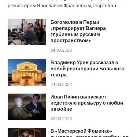
режиссёром Ярославом Францевым, стартовал …
Богомолов в Перми
«препарирует Вагнера
глубинным русским
пространством»
24.03.2023
Владимир Урин рассказал о
новой реставрации Большого
театра
24.03.2023
Иван Пачин выпускает
недетскую премьеру о любви
на войне
23.03.2023
В «Мастерской Фоменко»
сыграют «комедию о любви» по