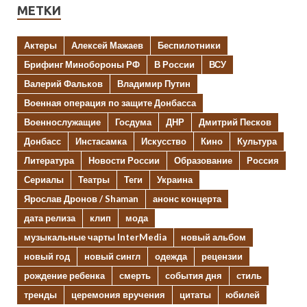
МЕТКИ
Актеры
Алексей Мажаев
Беспилотники
Брифинг Минобороны РФ
В России
ВСУ
Валерий Фальков
Владимир Путин
Военная операция по защите Донбасса
Военнослужащие
Госдума
ДНР
Дмитрий Песков
Донбасс
Инстасамка
Искусство
Кино
Культура
Литература
Новости России
Образование
Россия
Сериалы
Театры
Теги
Украина
Ярослав Дронов / Shaman
анонс концерта
дата релиза
клип
мода
музыкальные чарты InterMedia
новый альбом
новый год
новый сингл
одежда
рецензии
рождение ребенка
смерть
события дня
стиль
тренды
церемония вручения
цитаты
юбилей