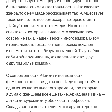
доверительную атмосферу и провоцирует актёров
быть точнее, снимая «театральность». Что касается
жанра, то о нём Цаде рассказывает так: «Существует
такое клише, что все режиссёры, которые ставят
„Чайку“, говорят, что это комедия. Но во всех
спектаклях, которые я видела, это оказывалось
совсем не так. В нашей версии много юмора. В том
и гениальность текста: он невыносимо печален
и несмотря на это — безумно смешной. Ты узнаёшь
себя и обнаруживаешь, как переплетаются друг
с другом боль и комизм».
О современности «Чайки» и возможности
феминистского взгляда на неё Цаде говорит: «Это
одна из немногих пьес того времени, про которые
я думаю: женщины всё ещё такие. Аркадина и Нина —
артистки, художники, у обеих есть профессия.
Складывается впечатление, что и другие героини