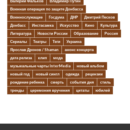
Валерий Фальков
Владимир Путин
Военная операция по защите Донбасса
Военнослужащие
Госдума
ДНР
Дмитрий Песков
Донбасс
Инстасамка
Искусство
Кино
Культура
Литература
Новости России
Образование
Россия
Сериалы
Театры
Теги
Украина
Ярослав Дронов / Shaman
анонс концерта
дата релиза
клип
мода
музыкальные чарты InterMedia
новый альбом
новый год
новый сингл
одежда
рецензии
рождение ребенка
смерть
события дня
стиль
тренды
церемония вручения
цитаты
юбилей