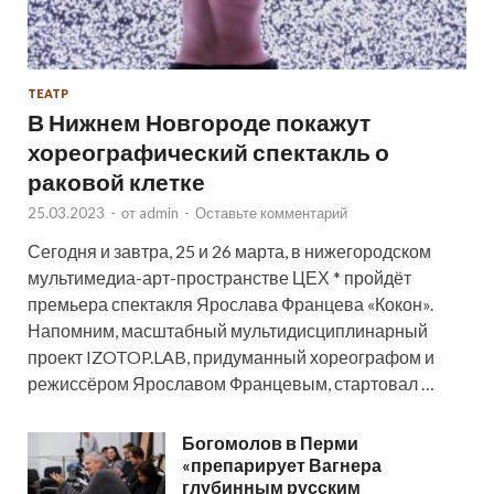
ТЕАТР
В Нижнем Новгороде покажут
хореографический спектакль о
раковой клетке
25.03.2023
-
от
admin
-
Оставьте комментарий
Сегодня и завтра, 25 и 26 марта, в нижегородском
мультимедиа-арт-пространстве ЦЕХ * пройдёт
премьера спектакля Ярослава Францева «Кокон».
Напомним, масштабный мультидисциплинарный
проект IZOTOP.LAB, придуманный хореографом и
режиссёром Ярославом Францевым, стартовал …
Богомолов в Перми
«препарирует Вагнера
глубинным русским