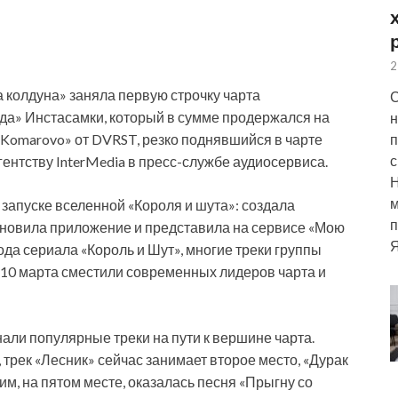
2
а колдуна» заняла первую строчку чарта
С
и да» Инстасамки, который в сумме продержался на
н
п
«Komarovo» от DVRST, резко поднявшийся в чарте
с
гентству InterMedia в пресс-службе аудиосервиса.
м
 запуске вселенной «Короля и шута»: создала
п
бновила приложение и представила на сервисе «Мою
Я
ода сериала «Король и Шут», многие треки группы
 10 марта сместили современных лидеров чарта и
нали популярные треки на пути к вершине чарта.
 трек «Лесник» сейчас занимает второе место, «Дурак
им, на пятом месте, оказалась песня «Прыгну со