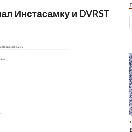
нал Инстасамку и DVRST
Т