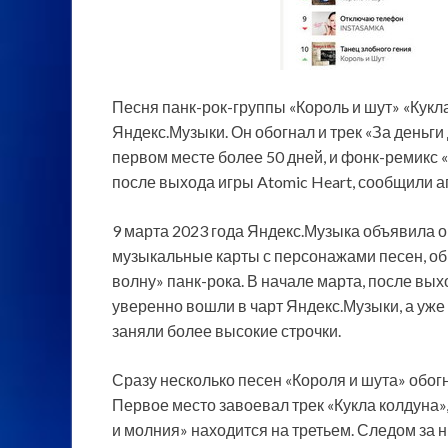
Песня панк-рок-группы «Король и шут» «Кукл
Яндекс.Музыки. Он обогнал и трек «За деньг
первом месте более 50 дней, и фонк-ремикс 
после выхода игры Atomic Heart, сообщили а
9 марта 2023 года Яндекс.Музыка объявила о
музыкальные карты с персонажами песен, о
волну» панк-рока. В начале марта, после вых
уверенно вошли в чарт Яндекс.Музыки, а уже
заняли более высокие строчки.
Сразу несколько песен «Короля и шута» обог
Первое место завоевал трек «Кукла колдуна»,
и молния» находится на третьем. Следом за н