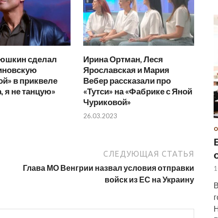
тюшкин сделал
Ирина Ортман, Леся
иновскую
Ярославская и Мария
й» в приквеле
Вебер рассказали про
 я не танцую»
«Тутси» на «Фабрике с Яной
Чуриковой»
26.03.2023
О
СЛЕДУЮЩАЯ СТАТЬЯ
Глава МО Венгрии назвал условия отправки
1
войск из ЕС на Украину
В
г
Н