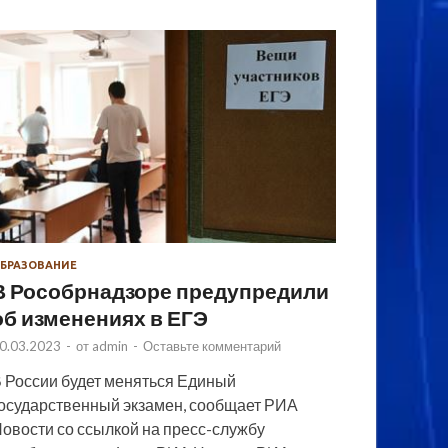
БРАЗОВАНИЕ
В Рособрнадзоре предупредили
об изменениях в ЕГЭ
0.03.2023
-
от
admin
-
Оставьте комментарий
 России будет меняться Единый
осударственный экзамен, сообщает РИА
овости со ссылкой на пресс-службу