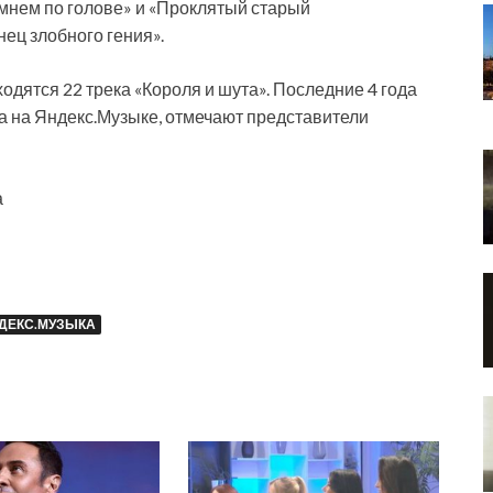
амнем по голове» и «Проклятый старый
нец злобного гения».
дятся 22 трека «Короля и шута». Последние 4 года
та на Яндекс.Музыке, отмечают представители
а
ДЕКС.МУЗЫКА