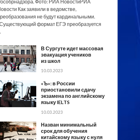
особрнадзора. Фото: РИА НовостиРИА
овости Как заявили в ведомстве,
реобразования не будут кардинальными.
Существующий формат ЕГЭ преобразуется
…
В Сургуте идет массовая
эвакуация учеников
из школ
10.03.2023
«Ъ»: в России
приостановили сдачу
экзамена по английскому
языку IELTS
10.03.2023
Назван минимальный
срок для обучения
китайскому языку с нуля