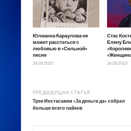
Юлианна Караулова не
Стас Кос
может расстаться с
Елену Бл
любовью в «Сильной»
«Королево
песне
«Женщина,
26.03.2023
26.03.2023
ПРЕДЫДУЩАЯ СТАТЬЯ
Трек Инстасамки «За деньги да» собрал
больше всего лайков