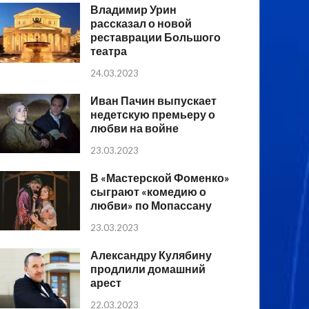
Владимир Урин
рассказал о новой
реставрации Большого
театра
24.03.2023
Иван Пачин выпускает
недетскую премьеру о
любви на войне
23.03.2023
В «Мастерской Фоменко»
сыграют «комедию о
любви» по Мопассану
23.03.2023
Александру Кулябину
продлили домашний
арест
22.03.2023