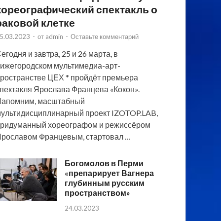
хореографический спектакль о
раковой клетке
5.03.2023
-
от
admin
-
Оставьте комментарий
егодня и завтра, 25 и 26 марта, в
ижегородском мультимедиа-арт-
ространстве ЦЕХ * пройдёт премьера
пектакля Ярослава Францева «Кокон».
Напомним, масштабный
ультидисциплинарный проект IZOTOP.LAB,
ридуманный хореографом и режиссёром
рославом Францевым, стартовал …
Богомолов в Перми
«препарирует Вагнера
глубинным русским
пространством»
24.03.2023