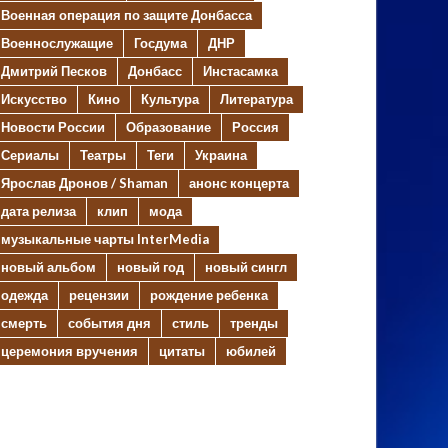
Военная операция по защите Донбасса
Военнослужащие
Госдума
ДНР
Дмитрий Песков
Донбасс
Инстасамка
Искусство
Кино
Культура
Литература
Новости России
Образование
Россия
Сериалы
Театры
Теги
Украина
Ярослав Дронов / Shaman
анонс концерта
дата релиза
клип
мода
музыкальные чарты InterMedia
новый альбом
новый год
новый сингл
одежда
рецензии
рождение ребенка
смерть
события дня
стиль
тренды
церемония вручения
цитаты
юбилей