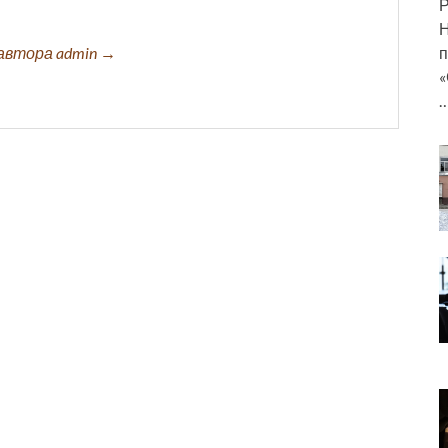
Р
Н
п
автора admin →
«