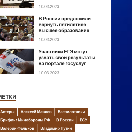
10.03.2023
В России предложили
вернуть пятилетнее
высшее образование
10.03.2023
Участники ЕГЭ могут
узнать свои результаты
на портале госуслуг
10.03.2023
МЕТКИ
Актеры
Алексей Мажаев
Беспилотники
Брифинг Минобороны РФ
В России
ВСУ
Валерий Фальков
Владимир Путин