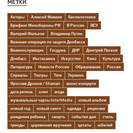
МЕТКИ
Актеры
Алексей Мажаев
Беспилотники
Брифинг Минобороны РФ
В России
ВСУ
Валерий Фальков
Владимир Путин
Военная операция по защите Донбасса
Военнослужащие
Госдума
ДНР
Дмитрий Песков
Донбасс
Инстасамка
Искусство
Кино
Культура
Литература
Новости России
Образование
Россия
Сериалы
Театры
Теги
Украина
Ярослав Дронов / Shaman
анонс концерта
дата релиза
клип
мода
музыкальные чарты InterMedia
новый альбом
новый год
новый сингл
одежда
рецензии
рождение ребенка
смерть
события дня
стиль
тренды
церемония вручения
цитаты
юбилей