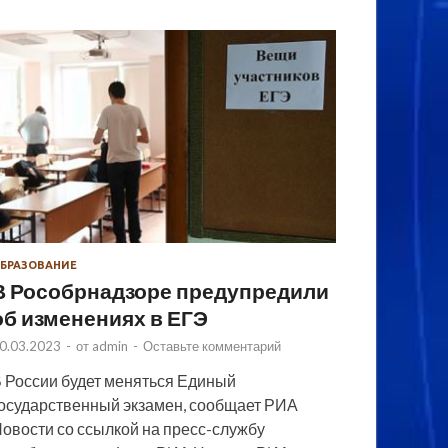
БРАЗОВАНИЕ
В Рособрнадзоре предупредили
об изменениях в ЕГЭ
0.03.2023
-
от
admin
-
Оставьте комментарий
 России будет меняться Единый
осударственный экзамен, сообщает РИА
овости со ссылкой на пресс-службу