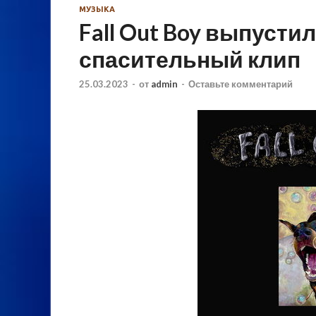
МУЗЫКА
Fall Out Boy выпусти
спасительный клип
25.03.2023
-
от
admin
-
Оставьте комментарий