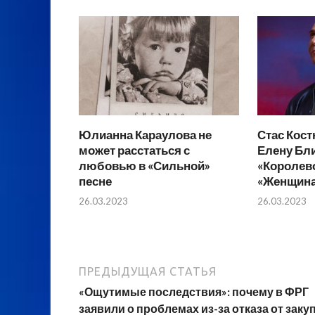
Юлианна Караулова не
Стас Кос
может расстаться с
Елену Бл
любовью в «Сильной»
«Королево
песне
«Женщина,
26.03.2023
26.03.2023
ПРЕДЫДУЩАЯ СТАТЬЯ
«Ощутимые последствия»: почему в ФРГ
заявили о проблемах из-за отказа от заку