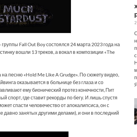
2
С
н
» группы Fall Out Boy состоялся 24 марта 2023 года на
п
астинку вошли 13 треков, а вокал в композиции «The
с
м
 на песню «Hold Me Like A
Grudge». По сюжету видео,
п
йвинга оказывается в больнице без глаза и со
Я
навливают ему бионический протез конечности, Пит
й спорт, где ставит рекорды по бегу. И лишь спустя
y может спасти человечество от апокалипсиса, он с
же давно занятых другими делами), и они в последний