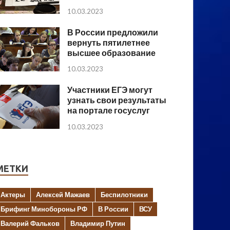
10.03.2023
В России предложили
вернуть пятилетнее
высшее образование
10.03.2023
Участники ЕГЭ могут
узнать свои результаты
на портале госуслуг
10.03.2023
МЕТКИ
Актеры
Алексей Мажаев
Беспилотники
Брифинг Минобороны РФ
В России
ВСУ
Валерий Фальков
Владимир Путин