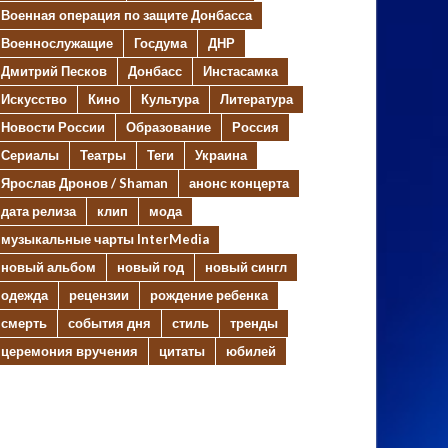
Военная операция по защите Донбасса
Военнослужащие
Госдума
ДНР
Дмитрий Песков
Донбасс
Инстасамка
Искусство
Кино
Культура
Литература
Новости России
Образование
Россия
Сериалы
Театры
Теги
Украина
Ярослав Дронов / Shaman
анонс концерта
дата релиза
клип
мода
музыкальные чарты InterMedia
новый альбом
новый год
новый сингл
одежда
рецензии
рождение ребенка
смерть
события дня
стиль
тренды
церемония вручения
цитаты
юбилей