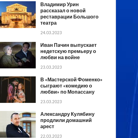
Владимир Урин
рассказал о новой
реставрации Большого
театра
24.03.2023
Иван Пачин выпускает
недетскую премьеру о
любви на войне
23.03.2023
В «Мастерской Фоменко»
сыграют «комедию о
любви» по Мопассану
23.03.2023
Александру Кулябину
продлили домашний
арест
22.03.2023