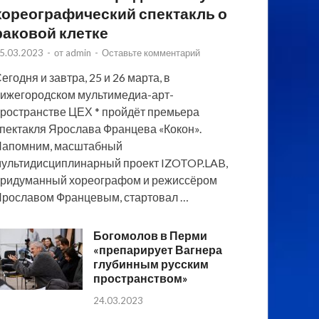
хореографический спектакль о
раковой клетке
5.03.2023
-
от
admin
-
Оставьте комментарий
егодня и завтра, 25 и 26 марта, в
ижегородском мультимедиа-арт-
ространстве ЦЕХ * пройдёт премьера
пектакля Ярослава Францева «Кокон».
Напомним, масштабный
ультидисциплинарный проект IZOTOP.LAB,
ридуманный хореографом и режиссёром
рославом Францевым, стартовал …
Богомолов в Перми
«препарирует Вагнера
глубинным русским
пространством»
24.03.2023