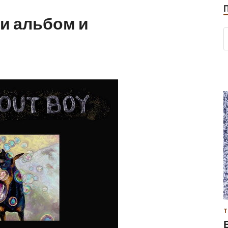
ли альбом и
Т