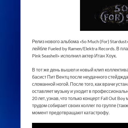
Релиз нового альбома «So Much (For) Stardust
лейбле Fueled by Ramen/Elektra Records. В пл
Pink Seashell» исполнил актер Итан Хоук.
В тот же день вышел и новый клип коллектива
басист Пит Вентц после неудачного стейджда
сломанной ногой. После того, как врачи уста
оставляет музыку и уходит в профессиональны
20 лет, узнав, что только концерт Fall Out Bo
трудом собирает своих коллег по группе (так
момент предотвращают катастрофу.