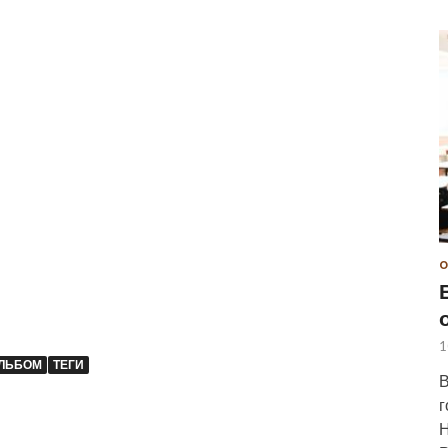
О
1
ЛЬБОМ
ТЕГИ
В
г
Н