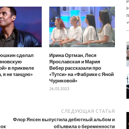
Р
Н
п
«
тюшкин сделал
Ирина Ортман, Леся
иновскую
Ярославская и Мария
й» в приквеле
Вебер рассказали про
 я не танцую»
«Тутси» на «Фабрике с Яной
Чуриковой»
26.03.2023
СЛЕДУЮЩАЯ СТАТЬЯ
Флор Янсен выпустила дебютный альбом и
пок
объявила о беременности