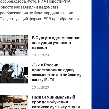
особрнадзора. Фото: РИА НовостиРИА
овости Как заявили в ведомстве,
реобразования не будут кардинальными.
Существующий формат ЕГЭ преобразуется
…
В Сургуте идет массовая
эвакуация учеников
из школ
10.03.2023
«Ъ»: в России
приостановили сдачу
экзамена по английскому
языку IELTS
10.03.2023
Назван минимальный
срок для обучения
китайскому языку с нуля