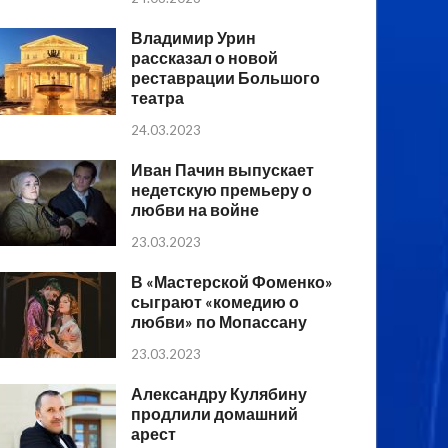
Владимир Урин
рассказал о новой
реставрации Большого
театра
24.03.2023
Иван Пачин выпускает
недетскую премьеру о
любви на войне
23.03.2023
В «Мастерской Фоменко»
сыграют «комедию о
любви» по Мопассану
23.03.2023
Александру Кулябину
продлили домашний
арест