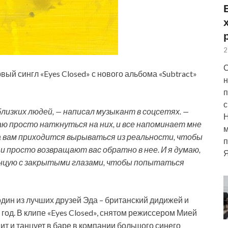
2
С
ый сингл «Eyes Closed» с нового альбома «Subtract»
н
п
с
близких людей, — написал музыкант в соцсетях. —
даю просто
наткнуться на них, и все напоминает мне
м
да вам приходится вырываться из реальности, чтобы
п
 просто возвращают вас обратно в нее. И я думаю,
Я
анцую с закрытыми глазами, чтобы попытаться
 один из лучших друзей Эда – британский дидижей и
год. В клипе «Eyes Closed», снятом режиссером Мией
ит и танцует в баре в компании большого синего