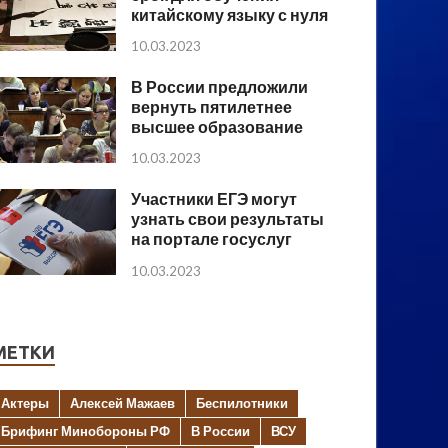
китайскому языку с нуля
10.03.2023
В России предложили
вернуть пятилетнее
высшее образование
10.03.2023
Участники ЕГЭ могут
узнать свои результаты
на портале госуслуг
10.03.2023
МЕТКИ
Актеры
Алексей Мажаев
Беспилотники
Брифинг Минобороны РФ
В России
ВСУ