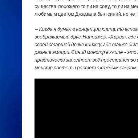
существа, похожего то ли на сову, то ли на ме
любимым цветом Джамала был синий, но не т
— Когда я думал о концепции клипа, то вспо
воображаемый друг. Например, «Харви», где
своей старшей дочке книжку, где также б
разные эмоции. Синий монстр в клипе – это 
практически заполняет всё пространство вок
монстр растет и растет с каждым кадром,