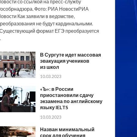
овости со ссылкой на пресс-службу
особрнадзора. Фото: РИА НовостиРИА
овости Как заявили в ведомстве,
реобразования не будут кардинальными.
Существующий формат ЕГЭ преобразуется
…
В Сургуте идет массовая
эвакуация учеников
из школ
10.03.2023
«Ъ»: в России
приостановили сдачу
экзамена по английскому
языку IELTS
10.03.2023
Назван минимальный
срок для обучения