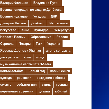
Валерий Фальков
Владимир Путин
Военная операция по защите Донбасса
Военнослужащие
Госдума
ДНР
Дмитрий Песков
Донбасс
Инстасамка
Искусство
Кино
Культура
Литература
Новости России
Образование
Россия
Сериалы
Театры
Теги
Украина
Ярослав Дронов / Shaman
анонс концерта
дата релиза
клип
мода
музыкальные чарты InterMedia
новый альбом
новый год
новый сингл
одежда
рецензии
рождение ребенка
смерть
события дня
стиль
тренды
церемония вручения
цитаты
юбилей