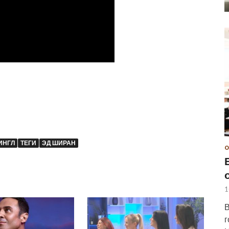
ИНГЛ
ТЕГИ
ЭД ШИРАН
О
1
В
г