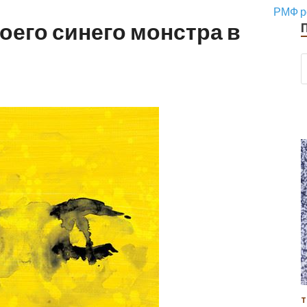
РМФ р
оего синего монстра в
Т