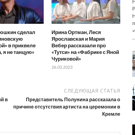
Н
Р
Н
п
«
тюшкин сделал
Ирина Ортман, Леся
иновскую
Ярославская и Мария
й» в приквеле
Вебер рассказали про
 я не танцую»
«Тутси» на «Фабрике с Яной
Чуриковой»
26.03.2023
СЛЕДУЮЩАЯ СТАТЬЯ
й в
Представитель Полунина рассказала о
причине отсутствия артиста на церемонии в
Кремле