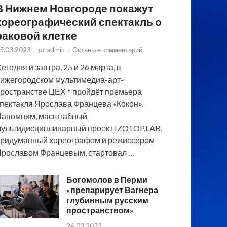
В Нижнем Новгороде покажут
хореографический спектакль о
раковой клетке
5.03.2023
-
от
admin
-
Оставьте комментарий
егодня и завтра, 25 и 26 марта, в
ижегородском мультимедиа-арт-
ространстве ЦЕХ * пройдёт премьера
пектакля Ярослава Францева «Кокон».
Напомним, масштабный
ультидисциплинарный проект IZOTOP.LAB,
ридуманный хореографом и режиссёром
рославом Францевым, стартовал …
Богомолов в Перми
«препарирует Вагнера
глубинным русским
пространством»
24.03.2023