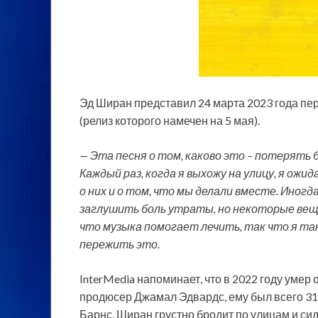
Эд Ширан представил 24 марта 2023 года перв
(релиз которого намечен на 5 мая).
— Эта песня о том, каково это – потерять 
Каждый раз, когда я выхожу на улицу, я ожи
о них и о том, что мы делали вместе. Иног
заглушить боль утраты, но некоторые вещи
что музыка помогает лечить, так что я т
пережить это.
InterMedia напоминает, что в 2022 году умер
продюсер Джамал Эдвардс, ему был всего 31 
Барнс, Ширан грустно бродит по улицам и сид