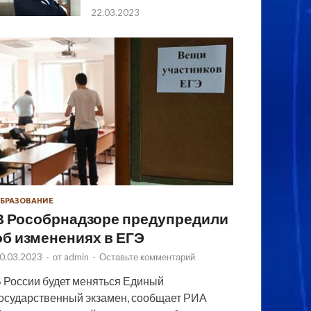
22.03.2023
БРАЗОВАНИЕ
В Рособрнадзоре предупредили
об изменениях в ЕГЭ
0.03.2023
-
от
admin
-
Оставьте комментарий
 России будет меняться Единый
осударственный экзамен, сообщает РИА