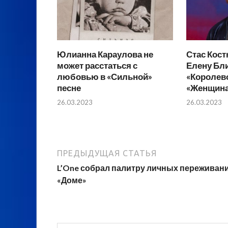
Юлианна Караулова не
Стас Кос
может расстаться с
Елену Бл
любовью в «Сильной»
«Королево
песне
«Женщина,
26.03.2023
26.03.2023
ПРЕДЫДУЩАЯ СТАТЬЯ
L’One собрал палитру личных переживани
«Доме»