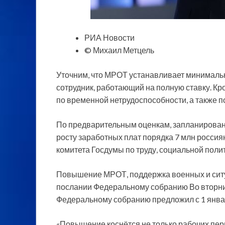
РИА Новости
© Михаил Метцель
Уточним, что МРОТ устанавливает минимальн
сотрудник, работающий на полную ставку. Кр
по временной нетрудоспособности, а также п
По предварительным оценкам, запланирован
росту заработных плат порядка 7 млн россия
комитета Госдумы по труду, социальной поли
Повышение МРОТ, поддержка военных и ситуа
послании Федеральному собранию Во вторни
Федеральному собранию предложил с 1 янв
«Повышение коснётся не только рабочих пер