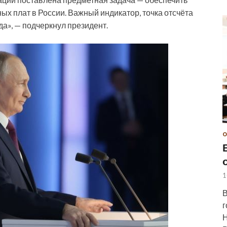
х плат в России. Важный индикатор, точка отсчёта
а», — подчеркнул президент.
О
1
В
г
Н