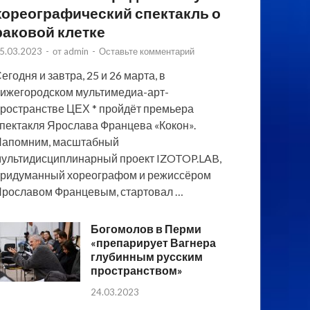
хореографический спектакль о
раковой клетке
5.03.2023
-
от
admin
-
Оставьте комментарий
егодня и завтра, 25 и 26 марта, в
ижегородском мультимедиа-арт-
ространстве ЦЕХ * пройдёт премьера
пектакля Ярослава Францева «Кокон».
Напомним, масштабный
ультидисциплинарный проект IZOTOP.LAB,
ридуманный хореографом и режиссёром
рославом Францевым, стартовал …
Богомолов в Перми
«препарирует Вагнера
глубинным русским
пространством»
24.03.2023