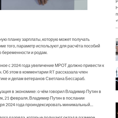
Р
Н
п
«
ую планку зарплаты, которую может получать
оме того, параметр используют для расчёта пособий
о беременности и родам.
ное с 2024 года увеличение МРОТ должно привести к
н. Об этом в комментарии RT рассказала член
тике и делам ветеранов Светлана Бессараб.
ция в экономике: о чём говорил Владимир Путин в
к, 21 февраля, Владимир Путин в послании
аря 2024 года проиндексировать минимальный…
вого разряда, которые получают оклад в размере