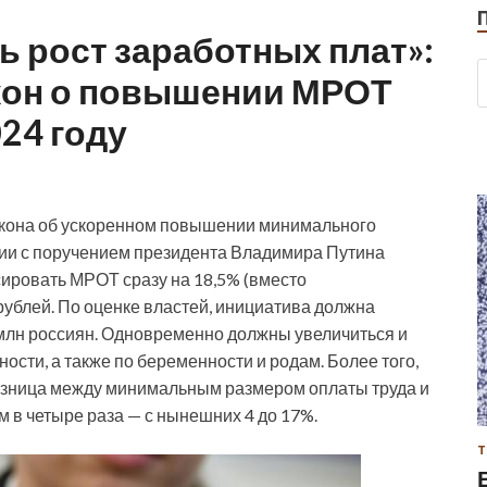
ь рост заработных плат»:
акон о повышении МРОТ
024 году
закона об ускоренном повышении минимального
твии с поручением президента Владимира Путина
сировать МРОТ сразу на 18,5% (вместо
 рублей. По оценке властей, инициатива должна
 млн россиян. Одновременно должны увеличиться и
сти, а также по беременности и родам. Более того,
разница между минимальным размером оплаты труда и
в четыре раза — с нынешних 4 до 17%.
Т