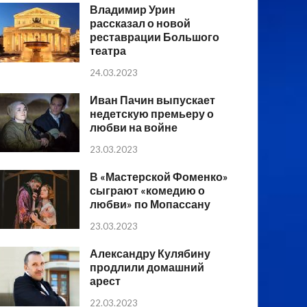
Владимир Урин
рассказал о новой
реставрации Большого
театра
24.03.2023
Иван Пачин выпускает
недетскую премьеру о
любви на войне
23.03.2023
В «Мастерской Фоменко»
сыграют «комедию о
любви» по Мопассану
23.03.2023
Александру Кулябину
продлили домашний
арест
22.03.2023