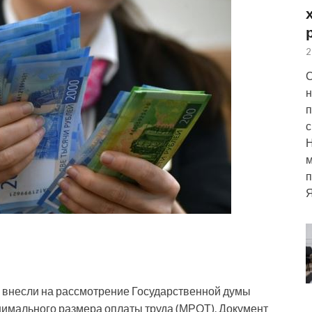
2
С
н
п
с
м
п
Я
ы внесли на рассмотрение Государственной думы
имального размера оплаты труда (МРОТ). Документ