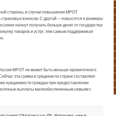
одной стороны, в случае повышения МРОТ
страховых взносов. С другой — повысятся и размеры
оссияне начнут получать больше денег от государства
 покупку товаров и услуг, тем самым поддерживая
н.
й России МРОТ не может быть меньше прожиточного
ейчас эта сумма в среднем по стране составляет
енки нуждаемости граждан при предоставлении
емесячные выплаты малообеспеченным семьям с
 сумму ПМ всего на 4%. Впрочем, уже в