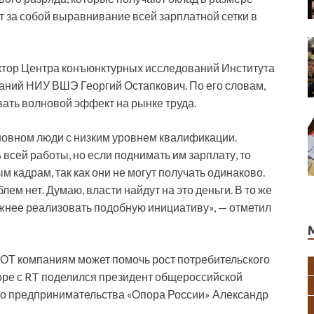
 за собой выравнивание всей зарплатной сетки в
ктор Центра конъюнктурных исследований Института
наний НИУ ВШЭ Георгий Остапкович. По его словам,
ать волновой эффект на рынке труда.
сновном люди с низким уровнем квалификации.
 всей работы, но если поднимать им зарплату, то
 кадрам, так как они не могут получать одинаково.
ем нет. Думаю, власти найдут на это деньги. В то же
ожнее реализовать подобную инициативу», — отметил
ОТ компаниям может помочь рост потребительского
воре с RT поделился президент общероссийской
го предпринимательства «Опора России» Александр