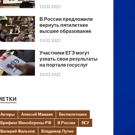
10.03.2023
В России предложили
вернуть пятилетнее
высшее образование
10.03.2023
Участники ЕГЭ могут
узнать свои результаты
на портале госуслуг
10.03.2023
МЕТКИ
Актеры
Алексей Мажаев
Беспилотники
Брифинг Минобороны РФ
В России
ВСУ
Валерий Фальков
Владимир Путин