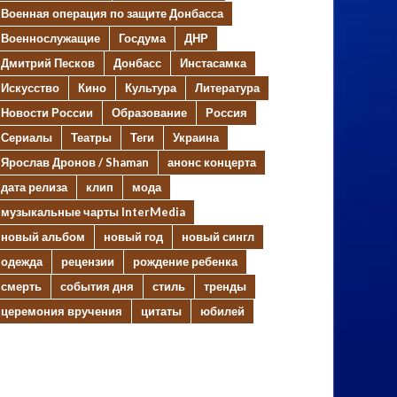
Военная операция по защите Донбасса
Военнослужащие
Госдума
ДНР
Дмитрий Песков
Донбасс
Инстасамка
Искусство
Кино
Культура
Литература
Новости России
Образование
Россия
Сериалы
Театры
Теги
Украина
Ярослав Дронов / Shaman
анонс концерта
дата релиза
клип
мода
музыкальные чарты InterMedia
новый альбом
новый год
новый сингл
одежда
рецензии
рождение ребенка
смерть
события дня
стиль
тренды
церемония вручения
цитаты
юбилей