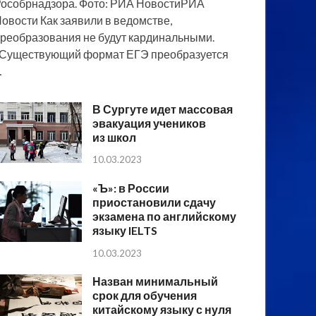
особрнадзора. Фото: РИА НовостиРИА
овости Как заявили в ведомстве,
реобразования не будут кардинальными.
Существующий формат ЕГЭ преобразуется
…
В Сургуте идет массовая
эвакуация учеников
из школ
10.03.2023
«Ъ»: в России
приостановили сдачу
экзамена по английскому
языку IELTS
10.03.2023
Назван минимальный
срок для обучения
китайскому языку с нуля