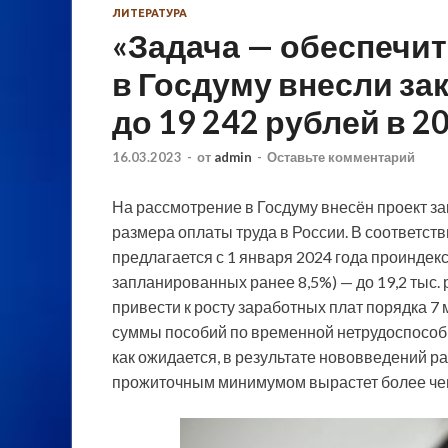
ЛИТЕРАТУРА
«Задача — обеспечит
в Госдуму внесли з
до 19 242 рублей в 2
16.03.2023
-
от
admin
-
Оставьте комментарий
На рассмотрение в Госдуму внесён проект 
размера оплаты труда в России. В соответс
предлагается с 1 января 2024 года проиндек
запланированных ранее 8,5%) — до 19,2 тыс.
привести к росту заработных плат порядка 7
суммы пособий по временной нетрудоспособно
как ожидается, в результате нововведений 
прожиточным минимумом вырастет более чем 