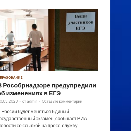
БРАЗОВАНИЕ
В Рособрнадзоре предупредили
об изменениях в ЕГЭ
0.03.2023
-
от
admin
-
Оставьте комментарий
 России будет меняться Единый
осударственный экзамен, сообщает РИА
овости со ссылкой на пресс-службу