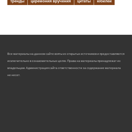
тренды
церемония вручения
цитаты
юбилей
Все материалы на данном сайте взяты из открытых источников и предоставляются
исключительно в ознакомительных целях. Права на материалы принадлежат их
владельцам. Администрация сайта ответственности за содержание материала
не несет.