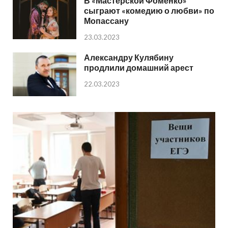
В «Мастерской Фоменко»
сыграют «комедию о любви» по
Мопассану
23.03.2023
Александру Кулябину
продлили домашний арест
22.03.2023