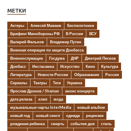
МЕТКИ
Актеры
Алексей Мажаев
Беспилотники
Брифинг Минобороны РФ
В России
ВСУ
Валерий Фальков
Владимир Путин
Военная операция по защите Донбасса
Военнослужащие
Госдума
ДНР
Дмитрий Песков
Донбасс
Инстасамка
Искусство
Кино
Культура
Литература
Новости России
Образование
Россия
Сериалы
Театры
Теги
Украина
Ярослав Дронов / Shaman
анонс концерта
дата релиза
клип
мода
музыкальные чарты InterMedia
новый альбом
новый год
новый сингл
одежда
рецензии
рождение ребенка
смерть
события дня
стиль