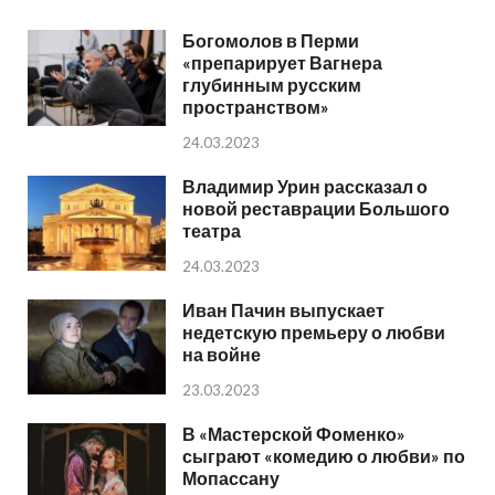
Богомолов в Перми
«препарирует Вагнера
глубинным русским
пространством»
24.03.2023
Владимир Урин рассказал о
новой реставрации Большого
театра
24.03.2023
Иван Пачин выпускает
недетскую премьеру о любви
на войне
23.03.2023
В «Мастерской Фоменко»
сыграют «комедию о любви» по
Мопассану