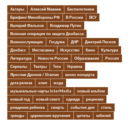
Актеры
Алексей Мажаев
Беспилотники
Брифинг Минобороны РФ
В России
ВСУ
Валерий Фальков
Владимир Путин
Военная операция по защите Донбасса
Военнослужащие
Госдума
ДНР
Дмитрий Песков
Донбасс
Инстасамка
Искусство
Кино
Культура
Литература
Новости России
Образование
Россия
Сериалы
Театры
Теги
Украина
Ярослав Дронов / Shaman
анонс концерта
дата релиза
клип
мода
музыкальные чарты InterMedia
новый альбом
новый год
новый сингл
одежда
рецензии
рождение ребенка
смерть
события дня
стиль
тренды
церемония вручения
цитаты
юбилей