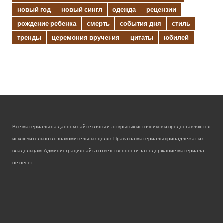
новый год
новый сингл
одежда
рецензии
рождение ребенка
смерть
события дня
стиль
тренды
церемония вручения
цитаты
юбилей
Все материалы на данном сайте взяты из открытых источников и предоставляются
исключительно в ознакомительных целях. Права на материалы принадлежат их
владельцам. Администрация сайта ответственности за содержание материала
не несет.