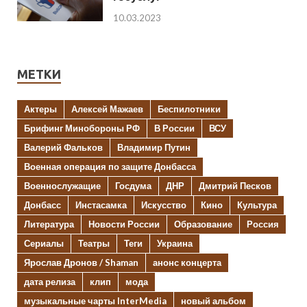
10.03.2023
МЕТКИ
Актеры
Алексей Мажаев
Беспилотники
Брифинг Минобороны РФ
В России
ВСУ
Валерий Фальков
Владимир Путин
Военная операция по защите Донбасса
Военнослужащие
Госдума
ДНР
Дмитрий Песков
Донбасс
Инстасамка
Искусство
Кино
Культура
Литература
Новости России
Образование
Россия
Сериалы
Театры
Теги
Украина
Ярослав Дронов / Shaman
анонс концерта
дата релиза
клип
мода
музыкальные чарты InterMedia
новый альбом