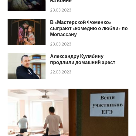
на войне
23.03.2023
В «Мастерской Фоменко»
сыграют «комедию о любви» по
Мопассану
23.03.2023
Александру Кулябину
продлили домашний арест
22.03.2023