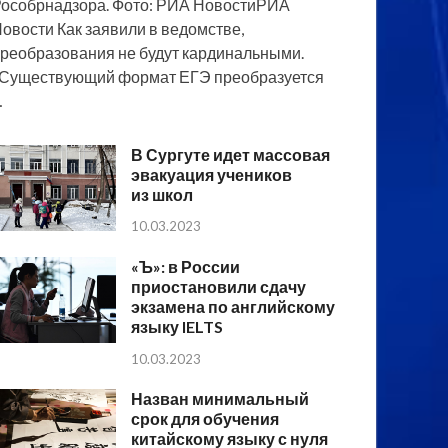
особрнадзора. Фото: РИА НовостиРИА
овости Как заявили в ведомстве,
реобразования не будут кардинальными.
Существующий формат ЕГЭ преобразуется
…
В Сургуте идет массовая
эвакуация учеников
из школ
10.03.2023
«Ъ»: в России
приостановили сдачу
экзамена по английскому
языку IELTS
10.03.2023
Назван минимальный
срок для обучения
китайскому языку с нуля