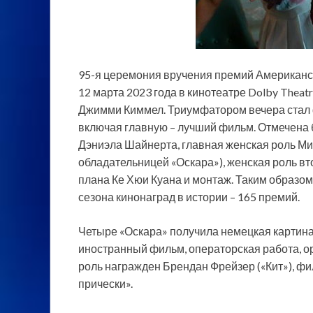
95-я церемония вручения премий Американск
12 марта 2023 года в кинотеатре Dolby Thea
Джимми Киммел. Триумфатором вечера стал ф
включая главную – лучший фильм. Отмечена 
Дэниэла Шайнерта, главная женская роль Миш
обладательницей «Оскара»), женская роль вт
плана Ке Хюи Куана и монтаж. Таким образом
сезона кинонаград в истории – 165 премий.
Четыре «Оскара» получила немецкая картин
иностранный фильм, операторская работа, о
роль награжден Брендан Фрейзер («Кит»), фи
прически».