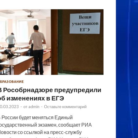
БРАЗОВАНИЕ
В Рособрнадзоре предупредили
об изменениях в ЕГЭ
0.03.2023
-
от
admin
-
Оставьте комментарий
 России будет меняться Единый
осударственный экзамен, сообщает РИА
овости со ссылкой на пресс-службу