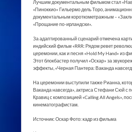
Лучшим документальным фильмом стал «На
«Пиноккио» Гильермо дель Торо, анимационны
документальным короткометражным – «Закли
«Прощание по-ирландски».
За адаптированный сценарий отмечена карти
индийский фильм «RRR: Рядом ревет революц
церемонии, как и песня «Hold My Hand» из фи
Этот блокбастер получил «Оскар» за звукоре
эффекты, «Черная Пантера: Ваканда навсегд
На церемонии выступили также Рианна, котор
Ваканда навсегда», актриса Стефани Сюй с пес
Кравиц с композицией «Calling All Angels»,
кинематографистам.
Источник: Оскар Фото: кадр из фильма