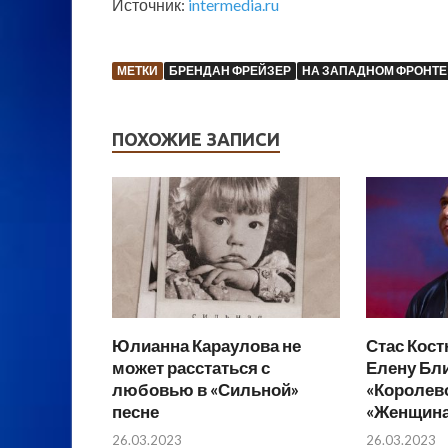
Источник:
intermedia.ru
МЕТКИ
БРЕНДАН ФРЕЙЗЕР
НА ЗАПАДНОМ ФРОНТЕ
ПОХОЖИЕ ЗАПИСИ
Юлианна Караулова не
Стас Кос
может расстаться с
Елену Бл
любовью в «Сильной»
«Королево
песне
«Женщина,
26.03.2023
26.03.2023