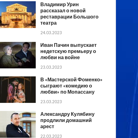
Владимир Урин
рассказал о новой
реставрации Большого
театра
24.03.2023
Иван Пачин выпускает
недетскую премьеру о
любви на войне
23.03.2023
В «Мастерской Фоменко»
сыграют «комедию о
любви» по Мопассану
23.03.2023
Александру Кулябину
продлили домашний
арест
22.03.2023