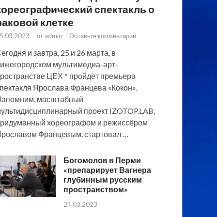
хореографический спектакль о
раковой клетке
5.03.2023
-
от
admin
-
Оставьте комментарий
егодня и завтра, 25 и 26 марта, в
ижегородском мультимедиа-арт-
ространстве ЦЕХ * пройдёт премьера
пектакля Ярослава Францева «Кокон».
Напомним, масштабный
ультидисциплинарный проект IZOTOP.LAB,
ридуманный хореографом и режиссёром
рославом Францевым, стартовал …
Богомолов в Перми
«препарирует Вагнера
глубинным русским
пространством»
24.03.2023