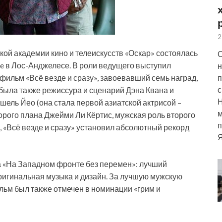
2
ой академии кино и телеискусств «Оскар» состоялась
С
tre в Лос-Анджелесе. В роли ведущего выступил
н
п
ильм «Всё везде и сразу», завоевавший семь наград,
с
была также режиссура и сценарий Дэна Квана и
ель Йео (она стала первой азиатской актрисой –
м
орого плана Джейми Ли Кёртис, мужская роль второго
п
, «Всё везде и сразу» установил абсолютный рекорд
Я
а «На Западном фронте без перемен»: лучший
ригинальная музыка и дизайн. За лучшую мужскую
льм был также отмечен в номинации «грим и