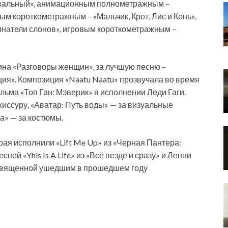
вальный», анимационным полнометражным –
м короткометражным – «Мальчик, Крот, Лис и Конь»,
натели слонов», игровым короткометражным –
на «Разговоры женщин», за лучшую песню –
ия». Композиция «Naatu Naatu» прозвучала во время
льма «Топ Ган: Мэверик» в исполнении Леди Гаги.
жиссуру, «Аватар: Путь воды» — за визуальные
а» — за костюмы.
ая исполнили «Lift Me Up» из «Черная Пантера:
ней «Yhis Is A Life» из «Всё везде и сразу» и Ленни
 посвященной ушедшим в прошедшем году