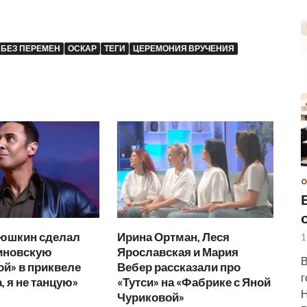
 БЕЗ ПЕРЕМЕН
ОСКАР
ТЕГИ
ЦЕРЕМОНИЯ ВРУЧЕНИЯ
О
тюшкин сделал
Ирина Ортман, Леся
1
иновскую
Ярославская и Мария
В
й» в приквеле
Вебер рассказали про
г
 я не танцую»
«Тутси» на «Фабрике с Яной
Н
Чуриковой»