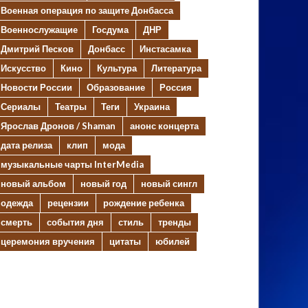
Военная операция по защите Донбасса
Военнослужащие
Госдума
ДНР
Дмитрий Песков
Донбасс
Инстасамка
Искусство
Кино
Культура
Литература
Новости России
Образование
Россия
Сериалы
Театры
Теги
Украина
Ярослав Дронов / Shaman
анонс концерта
дата релиза
клип
мода
музыкальные чарты InterMedia
новый альбом
новый год
новый сингл
одежда
рецензии
рождение ребенка
смерть
события дня
стиль
тренды
церемония вручения
цитаты
юбилей