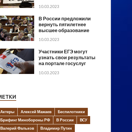
10.03.2023
В России предложили
вернуть пятилетнее
высшее образование
10.03.2023
Участники ЕГЭ могут
узнать свои результаты
на портале госуслуг
10.03.2023
МЕТКИ
Актеры
Алексей Мажаев
Беспилотники
Брифинг Минобороны РФ
В России
ВСУ
Валерий Фальков
Владимир Путин