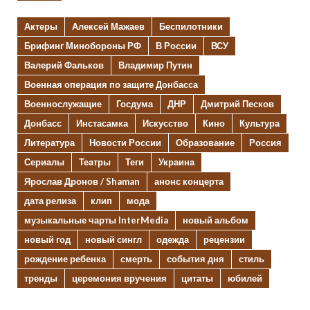
Актеры
Алексей Мажаев
Беспилотники
Брифинг Минобороны РФ
В России
ВСУ
Валерий Фальков
Владимир Путин
Военная операция по защите Донбасса
Военнослужащие
Госдума
ДНР
Дмитрий Песков
Донбасс
Инстасамка
Искусство
Кино
Культура
Литература
Новости России
Образование
Россия
Сериалы
Театры
Теги
Украина
Ярослав Дронов / Shaman
анонс концерта
дата релиза
клип
мода
музыкальные чарты InterMedia
новый альбом
новый год
новый сингл
одежда
рецензии
рождение ребенка
смерть
события дня
стиль
тренды
церемония вручения
цитаты
юбилей