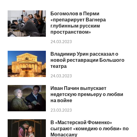
Богомолов в Перми
«препарирует Вагнера
глубинным русским
пространством»
24.03.2023
Владимир Урин рассказал о
новой реставрации Большого
театра
24.03.2023
Иван Пачин выпускает
недетскую премьеру о любви
на войне
23.03.2023
В «Мастерской Фоменко»
сыграют «комедию о любви» по
Мопассану