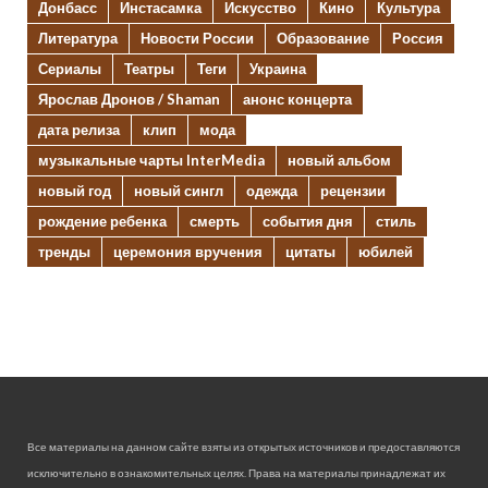
Донбасс
Инстасамка
Искусство
Кино
Культура
Литература
Новости России
Образование
Россия
Сериалы
Театры
Теги
Украина
Ярослав Дронов / Shaman
анонс концерта
дата релиза
клип
мода
музыкальные чарты InterMedia
новый альбом
новый год
новый сингл
одежда
рецензии
рождение ребенка
смерть
события дня
стиль
тренды
церемония вручения
цитаты
юбилей
Все материалы на данном сайте взяты из открытых источников и предоставляются
исключительно в ознакомительных целях. Права на материалы принадлежат их