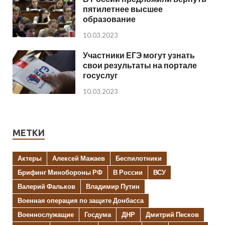
пятилетнее высшее
образование
10.03.2023
Участники ЕГЭ могут узнать
свои результаты на портале
госуслуг
10.03.2023
МЕТКИ
Актеры
Алексей Мажаев
Беспилотники
Брифинг Минобороны РФ
В России
ВСУ
Валерий Фальков
Владимир Путин
Военная операция по защите Донбасса
Военнослужащие
Госдума
ДНР
Дмитрий Песков