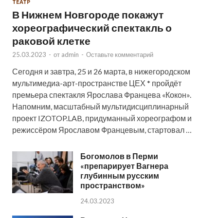
ТЕАТР
В Нижнем Новгороде покажут
хореографический спектакль о
раковой клетке
25.03.2023
-
от
admin
-
Оставьте комментарий
Сегодня и завтра, 25 и 26 марта, в нижегородском
мультимедиа-арт-пространстве ЦЕХ * пройдёт
премьера спектакля Ярослава Францева «Кокон».
Напомним, масштабный мультидисциплинарный
проект IZOTOP.LAB, придуманный хореографом и
режиссёром Ярославом Францевым, стартовал …
Богомолов в Перми
«препарирует Вагнера
глубинным русским
пространством»
24.03.2023