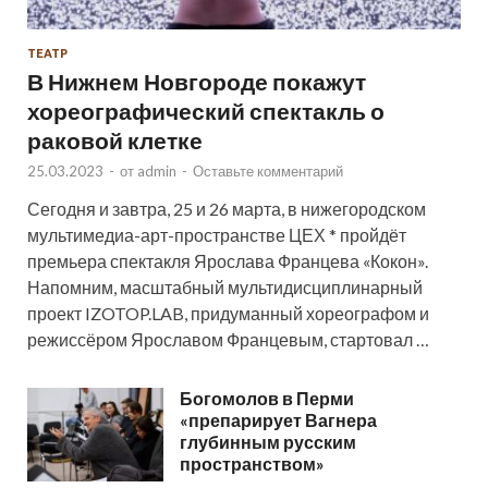
ТЕАТР
В Нижнем Новгороде покажут
хореографический спектакль о
раковой клетке
25.03.2023
-
от
admin
-
Оставьте комментарий
Сегодня и завтра, 25 и 26 марта, в нижегородском
мультимедиа-арт-пространстве ЦЕХ * пройдёт
премьера спектакля Ярослава Францева «Кокон».
Напомним, масштабный мультидисциплинарный
проект IZOTOP.LAB, придуманный хореографом и
режиссёром Ярославом Францевым, стартовал …
Богомолов в Перми
«препарирует Вагнера
глубинным русским
пространством»