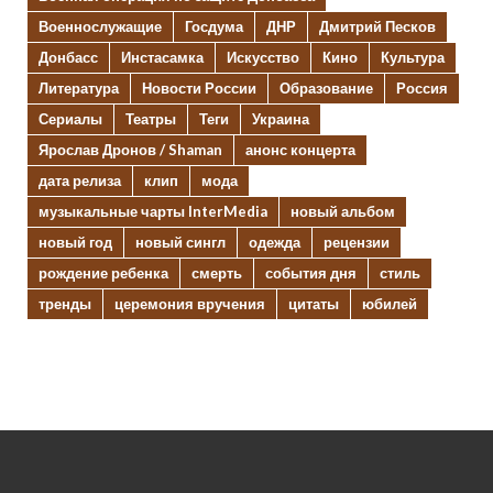
Военнослужащие
Госдума
ДНР
Дмитрий Песков
Донбасс
Инстасамка
Искусство
Кино
Культура
Литература
Новости России
Образование
Россия
Сериалы
Театры
Теги
Украина
Ярослав Дронов / Shaman
анонс концерта
дата релиза
клип
мода
музыкальные чарты InterMedia
новый альбом
новый год
новый сингл
одежда
рецензии
рождение ребенка
смерть
события дня
стиль
тренды
церемония вручения
цитаты
юбилей