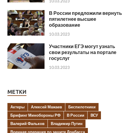
10.03.2023
В России предложили вернуть
пятилетнее высшее
образование
10.03.2023
Участники ЕГЭ могут узнать
свои результаты на портале
госуслуг
10.03.2023
МЕТКИ
Актеры
Алексей Мажаев
Беспилотники
Брифинг Минобороны РФ
В России
ВСУ
Валерий Фальков
Владимир Путин
Военная операция по защите Донбасса