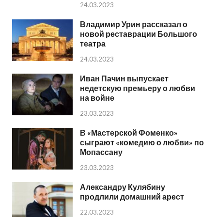
24.03.2023
Владимир Урин рассказал о
новой реставрации Большого
театра
24.03.2023
Иван Пачин выпускает
недетскую премьеру о любви
на войне
23.03.2023
В «Мастерской Фоменко»
сыграют «комедию о любви» по
Мопассану
23.03.2023
Александру Кулябину
продлили домашний арест
22.03.2023