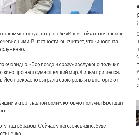
2
о, комментируя по просьбе «Известий» итоги премии
С
н
очевидными. В частности, он считает, что кинолента
п
заслуженно.
с
ло очевидно. «Всё везде и сразу» заслужено получил
м
это кино про наш сумасшедший мир. Фильм пришелся,
п
ь Йео прекрасно сыграла свою роль, я в восторге от
Я
Лучший актер главной роли», которую получил Брендан
но.
у над образом. Сейчас у него, очевидно, будет
отиненко.