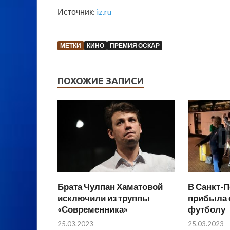
Источник:
iz.ru
МЕТКИ
КИНО
ПРЕМИЯ ОСКАР
ПОХОЖИЕ ЗАПИСИ
Брата Чулпан Хаматовой
В Санкт-П
исключили из труппы
прибыла 
«Современника»
футболу
25.03.2023
25.03.2023