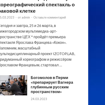
хореографический спектакль о
раковой клетке
5.03.2023
-
от
admin
-
Оставьте комментарий
егодня и завтра, 25 и 26 марта, в
ижегородском мультимедиа-арт-
ространстве ЦЕХ * пройдёт премьера
пектакля Ярослава Францева «Кокон».
Напомним, масштабный
ультидисциплинарный проект IZOTOP.LAB,
ридуманный хореографом и режиссёром
рославом Францевым, стартовал …
Богомолов в Перми
«препарирует Вагнера
глубинным русским
пространством»
24.03.2023