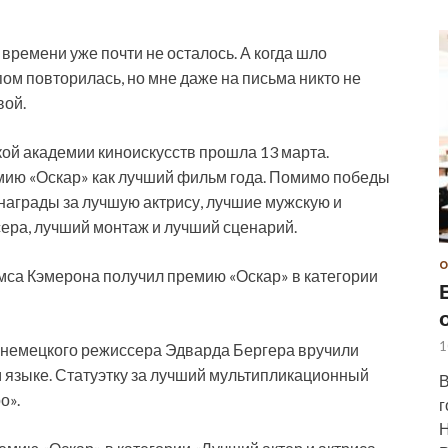
времени уже почти не осталось. А когда шло
пом повторилась, но мне даже на письма никто не
вой.
ой академии киноискусств прошла 13 марта.
емию «Оскар» как лучший фильм года. Помимо победы
награды за лучшую актрису, лучшие мужскую и
сера, лучший монтаж и лучший сценарий.
О
мса Кэмерона получил премию «Оскар» в категории
1
 немецкого режиссера Эдварда Бергера вручили
 языке. Статуэтку за лучший мультипликационный
В
о».
г
Н