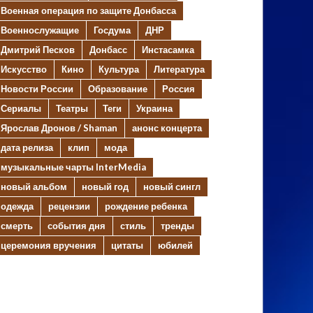
Военная операция по защите Донбасса
Военнослужащие
Госдума
ДНР
Дмитрий Песков
Донбасс
Инстасамка
Искусство
Кино
Культура
Литература
Новости России
Образование
Россия
Сериалы
Театры
Теги
Украина
Ярослав Дронов / Shaman
анонс концерта
дата релиза
клип
мода
музыкальные чарты InterMedia
новый альбом
новый год
новый сингл
одежда
рецензии
рождение ребенка
смерть
события дня
стиль
тренды
церемония вручения
цитаты
юбилей