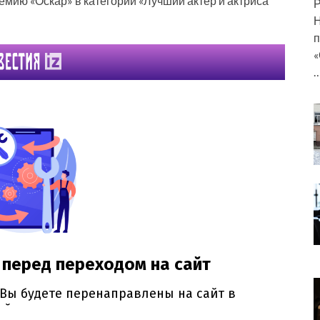
мию «Оскар» в категории «Лучший актер и актриса
Р
Н
п
«