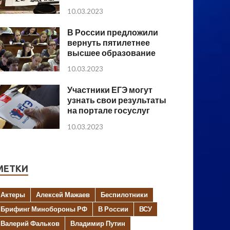
10.03.2023
В России предложили
вернуть пятилетнее
высшее образование
10.03.2023
Участники ЕГЭ могут
узнать свои результаты
на портале госуслуг
10.03.2023
МЕТКИ
Актеры
Алексей Мажаев
Беспилотники
Брифинг Минобороны РФ
В России
ВСУ
Валерий Фальков
Владимир Путин