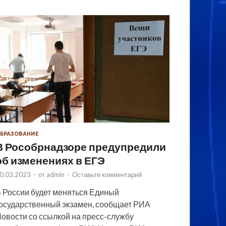
БРАЗОВАНИЕ
В Рособрнадзоре предупредили
об изменениях в ЕГЭ
0.03.2023
-
от
admin
-
Оставьте комментарий
 России будет меняться Единый
осударственный экзамен, сообщает РИА
овости со ссылкой на пресс-службу