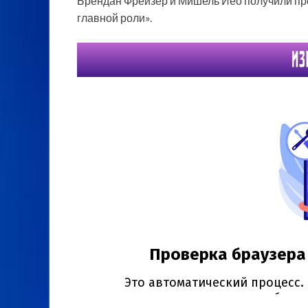
Брендан Фрейзер и Мишель Йео получили пре
главной роли».