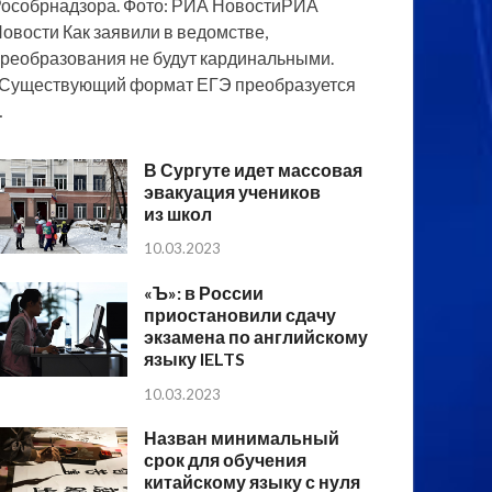
особрнадзора. Фото: РИА НовостиРИА
овости Как заявили в ведомстве,
реобразования не будут кардинальными.
Существующий формат ЕГЭ преобразуется
…
В Сургуте идет массовая
эвакуация учеников
из школ
10.03.2023
«Ъ»: в России
приостановили сдачу
экзамена по английскому
языку IELTS
10.03.2023
Назван минимальный
срок для обучения
китайскому языку с нуля