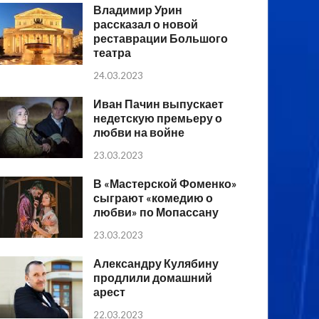
Владимир Урин
рассказал о новой
реставрации Большого
театра
24.03.2023
Иван Пачин выпускает
недетскую премьеру о
любви на войне
23.03.2023
В «Мастерской Фоменко»
сыграют «комедию о
любви» по Мопассану
23.03.2023
Александру Кулябину
продлили домашний
арест
22.03.2023