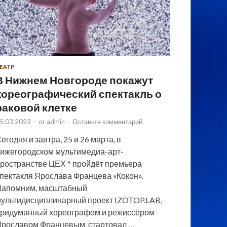
ЕАТР
В Нижнем Новгороде покажут
хореографический спектакль о
раковой клетке
5.03.2023
-
от
admin
-
Оставьте комментарий
егодня и завтра, 25 и 26 марта, в
ижегородском мультимедиа-арт-
ространстве ЦЕХ * пройдёт премьера
пектакля Ярослава Францева «Кокон».
Напомним, масштабный
ультидисциплинарный проект IZOTOP.LAB,
ридуманный хореографом и режиссёром
рославом Францевым, стартовал …