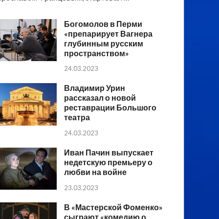
Богомолов в Перми
«препарирует Вагнера
глубинным русским
пространством»
24.03.2023
Владимир Урин
рассказал о новой
реставрации Большого
театра
24.03.2023
Иван Пачин выпускает
недетскую премьеру о
любви на войне
23.03.2023
В «Мастерской Фоменко»
сыграют «комедию о