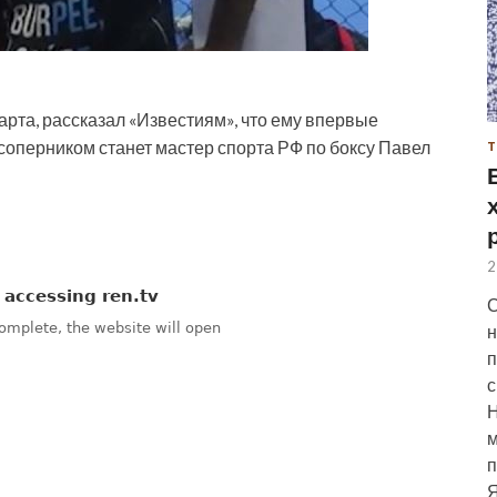
арта, рассказал «Известиям», что ему впервые
 соперником станет мастер спорта РФ по боксу Павел
Т
2
С
н
п
с
м
п
Я