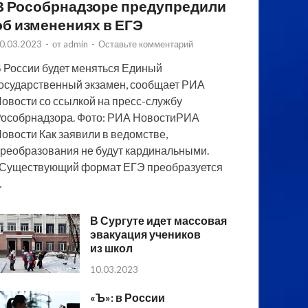
В Рособрнадзоре предупредили
об изменениях в ЕГЭ
0.03.2023
-
от
admin
-
Оставьте комментарий
 России будет меняться Единый
осударственный экзамен, сообщает РИА
овости со ссылкой на пресс-службу
особрнадзора. Фото: РИА НовостиРИА
овости Как заявили в ведомстве,
реобразования не будут кардинальными.
Существующий формат ЕГЭ преобразуется
…
В Сургуте идет массовая
эвакуация учеников
из школ
10.03.2023
«Ъ»: в России