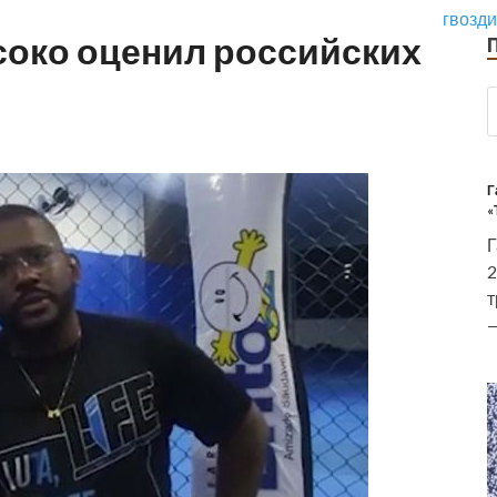
гвозди
соко оценил российских
Г
«
Г
2
т
—