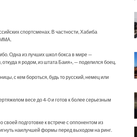
сийских спортсменах. В частности, Хабиба
 ММА.
бо. Одна из лучших школ бокса в мире —
 откуда я родом, из штата Баия», — поделился боец.
ицы, с кем бороться, будь то русский, немец или
ертяжелом весе до 4-0 и готов к более серьезным
о своей подготовке к встрече с оппонентом из
тигнуть наилучшей формы перед выходом на ринг.