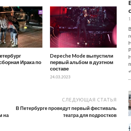
1
В
г
Н
Р
етербург
Depeche Mode выпустили
Н
сборная Ирака по
первый альбом в дуэтном
п
составе
«
24.03.2023
СЛЕДУЮЩАЯ СТАТЬЯ
В Петербурге проведут первый фестиваль
м на
театра для подростков