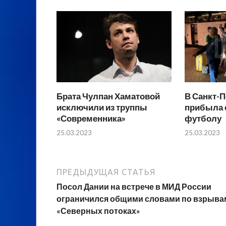
Брата Чулпан Хаматовой
В Санкт-П
исключили из труппы
прибыла 
«Современника»
футболу
25.03.2023
25.03.2023
ПРЕДЫДУЩАЯ СТАТЬЯ
Посол Дании на встрече в МИД России
ограничился общими словами по взрыва
«Северных потоках»