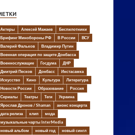
МЕТКИ
Актеры
Алексей Мажаев
Беспилотники
Брифинг Минобороны РФ
В России
ВСУ
Валерий Фальков
Владимир Путин
Военная операция по защите Донбасса
Военнослужащие
Госдума
ДНР
Дмитрий Песков
Донбасс
Инстасамка
Искусство
Кино
Культура
Литература
Новости России
Образование
Россия
Сериалы
Театры
Теги
Украина
Ярослав Дронов / Shaman
анонс концерта
дата релиза
клип
мода
музыкальные чарты InterMedia
новый альбом
новый год
новый сингл