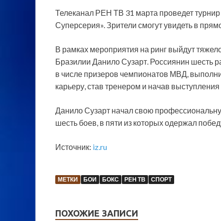
Телеканал РЕН ТВ 31 марта проведет турнир 
Суперсерия». Зрители смогут увидеть в прям
В рамках мероприятия на ринг выйдут тяжело
Бразилии Данило Сузарт. Россиянин шесть р
в числе призеров чемпионатов МВД, выполни
карьеру, став тренером и начав выступления
Данило Сузарт начал свою профессиональную
шесть боев, в пяти из которых одержал побед
Источник:
iz.ru
МЕТКИ
БОИ
БОКС
РЕН ТВ
СПОРТ
ПОХОЖИЕ ЗАПИСИ