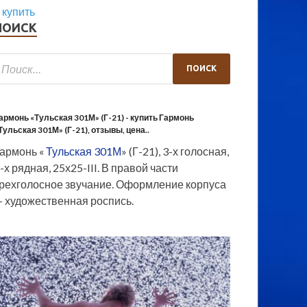
 купить
ПОИСК
армонь «Тульская 301М» (Г-21) - купить Гармонь
Тульская 301М» (Г-21), отзывы, цена..
армонь «
Тульская 301М
» (Г-21), 3-х голосная,
-х рядная, 25х25-III. В правой части
рехголосное звучание. Оформление корпуса
 художественная роспись.