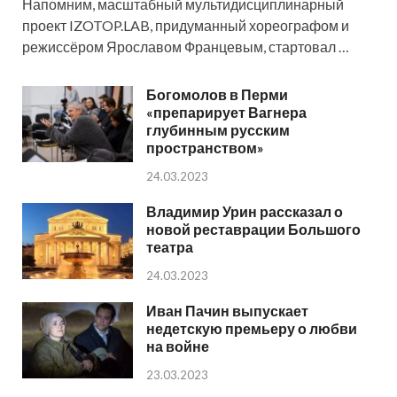
Напомним, масштабный мультидисциплинарный
проект IZOTOP.LAB, придуманный хореографом и
режиссёром Ярославом Францевым, стартовал …
Богомолов в Перми
«препарирует Вагнера
глубинным русским
пространством»
24.03.2023
Владимир Урин рассказал о
новой реставрации Большого
театра
24.03.2023
Иван Пачин выпускает
недетскую премьеру о любви
на войне
23.03.2023