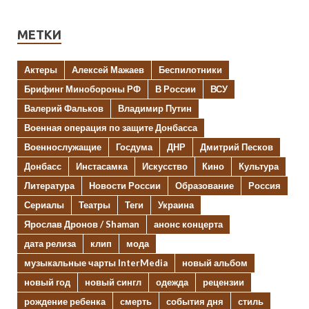
МЕТКИ
Актеры
Алексей Мажаев
Беспилотники
Брифинг Минобороны РФ
В России
ВСУ
Валерий Фальков
Владимир Путин
Военная операция по защите Донбасса
Военнослужащие
Госдума
ДНР
Дмитрий Песков
Донбасс
Инстасамка
Искусство
Кино
Культура
Литература
Новости России
Образование
Россия
Сериалы
Театры
Теги
Украина
Ярослав Дронов / Shaman
анонс концерта
дата релиза
клип
мода
музыкальные чарты InterMedia
новый альбом
новый год
новый сингл
одежда
рецензии
рождение ребенка
смерть
события дня
стиль