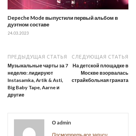
Depeche Mode выпустили первый альбом в
дуэтном составе
24.03.2023
ПРЕДЫДУЩАЯ СТАТЬЯ
СЛЕДУЮЩАЯ СТАТЬЯ
Музыкальные чарты за 7
На детской площадке в
неделю: лидируют
Москве взорвалась
Instasamka, Artik & Asti,
страйкбольная граната
Big Baby Tape, Aarne и
другие
О admin
Посмотреть все записи