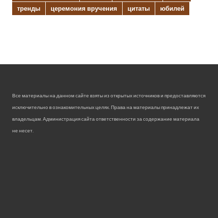
тренды
церемония вручения
цитаты
юбилей
Все материалы на данном сайте взяты из открытых источников и предоставляются
исключительно в ознакомительных целях. Права на материалы принадлежат их
владельцам. Администрация сайта ответственности за содержание материала
не несет.