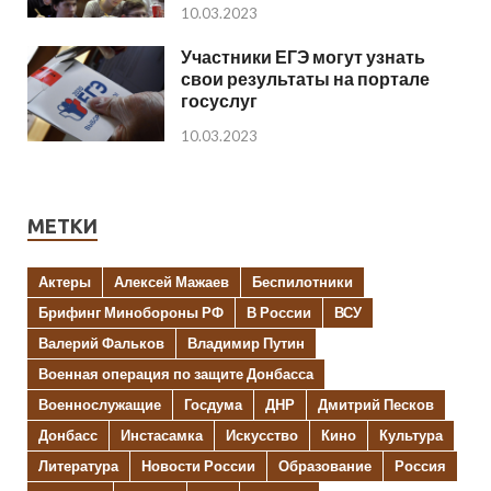
10.03.2023
Участники ЕГЭ могут узнать
свои результаты на портале
госуслуг
10.03.2023
МЕТКИ
Актеры
Алексей Мажаев
Беспилотники
Брифинг Минобороны РФ
В России
ВСУ
Валерий Фальков
Владимир Путин
Военная операция по защите Донбасса
Военнослужащие
Госдума
ДНР
Дмитрий Песков
Донбасс
Инстасамка
Искусство
Кино
Культура
Литература
Новости России
Образование
Россия