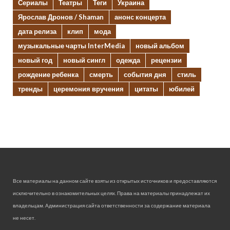
Сериалы
Театры
Теги
Украина
Ярослав Дронов / Shaman
анонс концерта
дата релиза
клип
мода
музыкальные чарты InterMedia
новый альбом
новый год
новый сингл
одежда
рецензии
рождение ребенка
смерть
события дня
стиль
тренды
церемония вручения
цитаты
юбилей
Все материалы на данном сайте взяты из открытых источников и предоставляются
исключительно в ознакомительных целях. Права на материалы принадлежат их
владельцам. Администрация сайта ответственности за содержание материала
не несет.