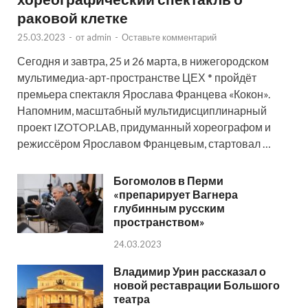
раковой клетке
25.03.2023
-
от
admin
-
Оставьте комментарий
Сегодня и завтра, 25 и 26 марта, в нижегородском
мультимедиа-арт-пространстве ЦЕХ * пройдёт
премьера спектакля Ярослава Францева «Кокон».
Напомним, масштабный мультидисциплинарный
проект IZOTOP.LAB, придуманный хореографом и
режиссёром Ярославом Францевым, стартовал …
Богомолов в Перми
«препарирует Вагнера
глубинным русским
пространством»
24.03.2023
Владимир Урин рассказал о
новой реставрации Большого
театра