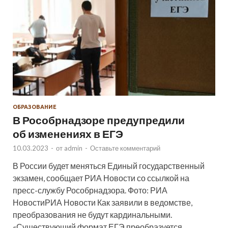
ОБРАЗОВАНИЕ
В Рособрнадзоре предупредили
об изменениях в ЕГЭ
10.03.2023
-
от
admin
-
Оставьте комментарий
В России будет меняться Единый государственный
экзамен, сообщает РИА Новости со ссылкой на
пресс-службу Рособрнадзора. Фото: РИА
НовостиРИА Новости Как заявили в ведомстве,
преобразования не будут кардинальными.
«Существующий формат ЕГЭ преобразуется …