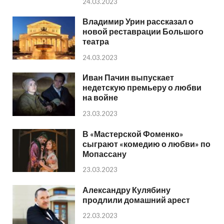
24.03.2023
Владимир Урин рассказал о
новой реставрации Большого
театра
24.03.2023
Иван Пачин выпускает
недетскую премьеру о любви
на войне
23.03.2023
В «Мастерской Фоменко»
сыграют «комедию о любви» по
Мопассану
23.03.2023
Александру Кулябину
продлили домашний арест
22.03.2023