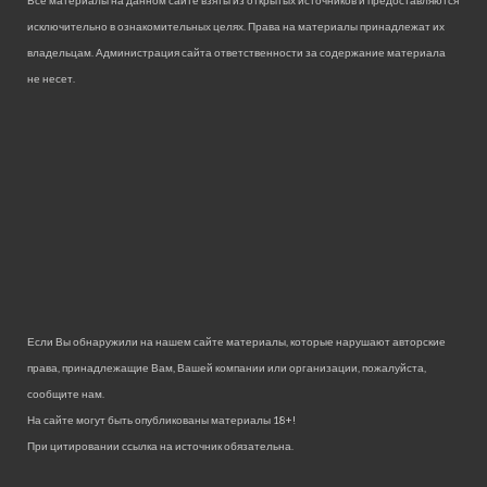
Все материалы на данном сайте взяты из открытых источников и предоставляются
исключительно в ознакомительных целях. Права на материалы принадлежат их
владельцам. Администрация сайта ответственности за содержание материала
не несет.
Если Вы обнаружили на нашем сайте материалы, которые нарушают авторские
права, принадлежащие Вам, Вашей компании или организации, пожалуйста,
сообщите нам.
На сайте могут быть опубликованы материалы 18+!
При цитировании ссылка на источник обязательна.