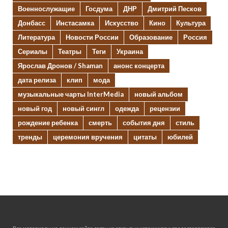
Военнослужащие
Госдума
ДНР
Дмитрий Песков
Донбасс
Инстасамка
Искусство
Кино
Культура
Литература
Новости России
Образование
Россия
Сериалы
Театры
Теги
Украина
Ярослав Дронов / Shaman
анонс концерта
дата релиза
клип
мода
музыкальные чарты InterMedia
новый альбом
новый год
новый сингл
одежда
рецензии
рождение ребенка
смерть
события дня
стиль
тренды
церемония вручения
цитаты
юбилей