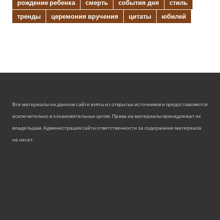
рождение ребенка
смерть
события дня
стиль
тренды
церемония вручения
цитаты
юбилей
Все материалы на данном сайте взяты из открытых источников и предоставляются
исключительно в ознакомительных целях. Права на материалы принадлежат их
владельцам. Администрация сайта ответственности за содержание материала
не несет.