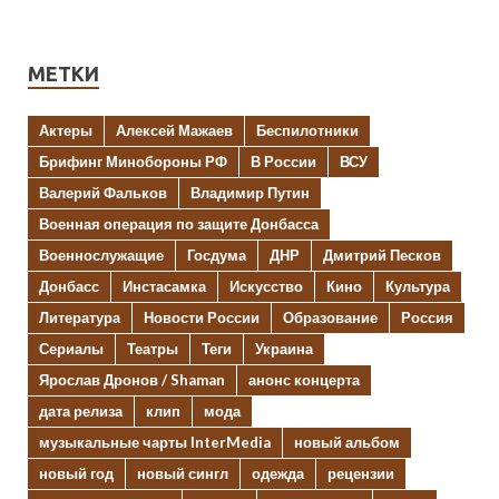
МЕТКИ
Актеры
Алексей Мажаев
Беспилотники
Брифинг Минобороны РФ
В России
ВСУ
Валерий Фальков
Владимир Путин
Военная операция по защите Донбасса
Военнослужащие
Госдума
ДНР
Дмитрий Песков
Донбасс
Инстасамка
Искусство
Кино
Культура
Литература
Новости России
Образование
Россия
Сериалы
Театры
Теги
Украина
Ярослав Дронов / Shaman
анонс концерта
дата релиза
клип
мода
музыкальные чарты InterMedia
новый альбом
новый год
новый сингл
одежда
рецензии