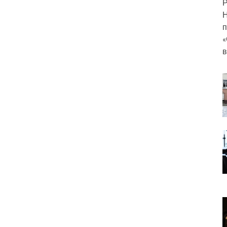
Р
Н
п
«