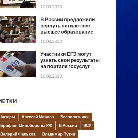
10.03.2023
В России предложили
вернуть пятилетнее
высшее образование
10.03.2023
Участники ЕГЭ могут
узнать свои результаты
на портале госуслуг
10.03.2023
МЕТКИ
Актеры
Алексей Мажаев
Беспилотники
Брифинг Минобороны РФ
В России
ВСУ
Валерий Фальков
Владимир Путин