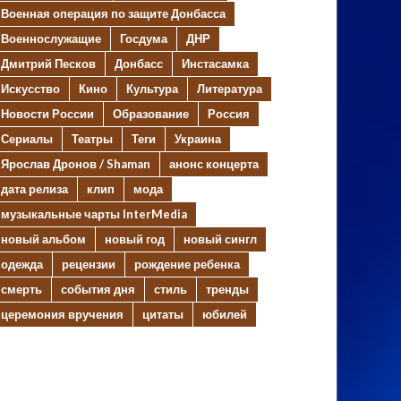
Военная операция по защите Донбасса
Военнослужащие
Госдума
ДНР
Дмитрий Песков
Донбасс
Инстасамка
Искусство
Кино
Культура
Литература
Новости России
Образование
Россия
Сериалы
Театры
Теги
Украина
Ярослав Дронов / Shaman
анонс концерта
дата релиза
клип
мода
музыкальные чарты InterMedia
новый альбом
новый год
новый сингл
одежда
рецензии
рождение ребенка
смерть
события дня
стиль
тренды
церемония вручения
цитаты
юбилей