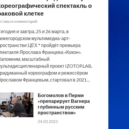
хореографический спектакль о
раковой клетке
ставьте комментарий
егодня и завтра, 25 и 26 марта, в
ижегородском мультимедиа-арт-
ространстве ЦЕХ * пройдёт премьера
пектакля Ярослава Францева «Кокон».
Напомним, масштабный
ультидисциплинарный проект IZOTOP.LAB,
ридуманный хореографом и режиссёром
рославом Францевым, стартовал в 2021…
Богомолов в Перми
«препарирует Вагнера
глубинным русским
пространством»
24.03.2023