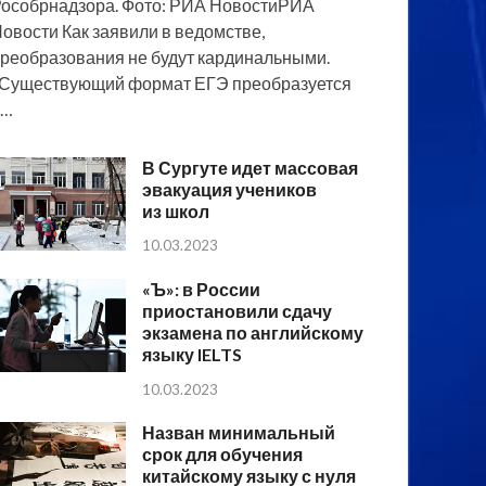
особрнадзора. Фото: РИА НовостиРИА
овости Как заявили в ведомстве,
реобразования не будут кардинальными.
Существующий формат ЕГЭ преобразуется
в…
В Сургуте идет массовая
эвакуация учеников
из школ
10.03.2023
«Ъ»: в России
приостановили сдачу
экзамена по английскому
языку IELTS
10.03.2023
Назван минимальный
срок для обучения
китайскому языку с нуля