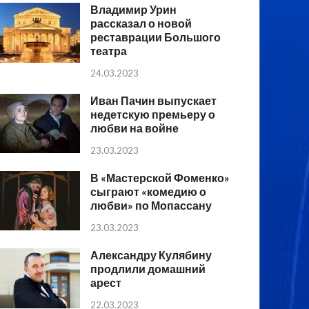
Владимир Урин
рассказал о новой
реставрации Большого
театра
24.03.2023
Иван Пачин выпускает
недетскую премьеру о
любви на войне
23.03.2023
В «Мастерской Фоменко»
сыграют «комедию о
любви» по Мопассану
23.03.2023
Александру Кулябину
продлили домашний
арест
22.03.2023