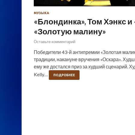
МУЗЫКА
«Блондинка», Том Хэнкс и
«Золотую малину»
Оставьте комментарий
Победители 43-й антипремии «Золотая малин
традиции, накануне вручения «Оскара». Ху
ему же достался приз за худший сценарий. 
Kelly…
ПОДРОБНЕЕ