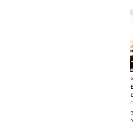
О
О
В
г
Н