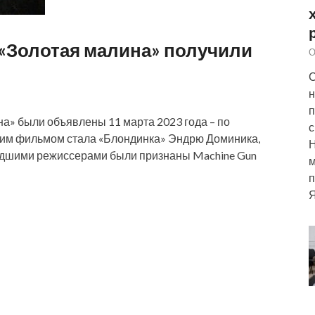
 «Золотая малина» получили
О
С
н
п
а» были объявлены 11 марта 2023 года – по
с
дшим фильмом стала «Блондинка» Эндрю Доминика,
Худшими режиссерами были признаны Machine Gun
м
п
Я