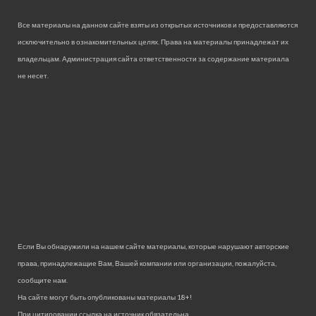
Все материалы на данном сайте взяты из открытых источников и предоставляются
исключительно в ознакомительных целях. Права на материалы принадлежат их
владельцам. Администрация сайта ответственности за содержание материала
не несет.
Если Вы обнаружили на нашем сайте материалы, которые нарушают авторские
права, принадлежащие Вам, Вашей компании или организации, пожалуйста,
сообщите нам.
На сайте могут быть опубликованы материалы 18+!
При цитировании ссылка на источник обязательна.