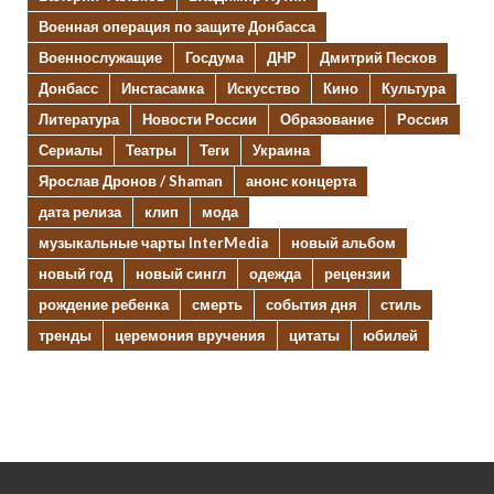
Военная операция по защите Донбасса
Военнослужащие
Госдума
ДНР
Дмитрий Песков
Донбасс
Инстасамка
Искусство
Кино
Культура
Литература
Новости России
Образование
Россия
Сериалы
Театры
Теги
Украина
Ярослав Дронов / Shaman
анонс концерта
дата релиза
клип
мода
музыкальные чарты InterMedia
новый альбом
новый год
новый сингл
одежда
рецензии
рождение ребенка
смерть
события дня
стиль
тренды
церемония вручения
цитаты
юбилей