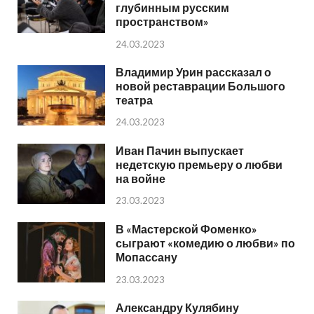
глубинным русским
пространством»
24.03.2023
Владимир Урин рассказал о
новой реставрации Большого
театра
24.03.2023
Иван Пачин выпускает
недетскую премьеру о любви
на войне
23.03.2023
В «Мастерской Фоменко»
сыграют «комедию о любви» по
Мопассану
23.03.2023
Александру Кулябину