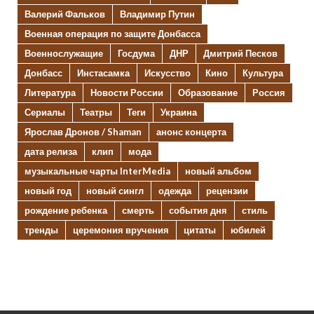
Валерий Фальков
Владимир Путин
Военная операция по защите Донбасса
Военнослужащие
Госдума
ДНР
Дмитрий Песков
Донбасс
Инстасамка
Искусство
Кино
Культура
Литература
Новости России
Образование
Россия
Сериалы
Театры
Теги
Украина
Ярослав Дронов / Shaman
анонс концерта
дата релиза
клип
мода
музыкальные чарты InterMedia
новый альбом
новый год
новый сингл
одежда
рецензии
рождение ребенка
смерть
события дня
стиль
тренды
церемония вручения
цитаты
юбилей