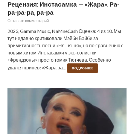
Рецензия: Инстасамка — «Жара». Ра-
ра-ра-ра, ра-ра
Оставьте комментарий
2023, Gamma Music, NaMneCash Оценка: 4 из 10. Мы
тут недавно критиковали Мэйби Бэйби за
примитивность песни «Ня-ня-ня», но по сравнению с
новым хитом Инстасамки у экс-солистки
«Френдзоны» просто томик Тютчева. Особенно
удался припев: «Жара ра…
ПОДРОБНЕЕ