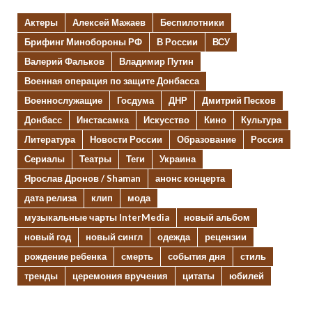
Актеры
Алексей Мажаев
Беспилотники
Брифинг Минобороны РФ
В России
ВСУ
Валерий Фальков
Владимир Путин
Военная операция по защите Донбасса
Военнослужащие
Госдума
ДНР
Дмитрий Песков
Донбасс
Инстасамка
Искусство
Кино
Культура
Литература
Новости России
Образование
Россия
Сериалы
Театры
Теги
Украина
Ярослав Дронов / Shaman
анонс концерта
дата релиза
клип
мода
музыкальные чарты InterMedia
новый альбом
новый год
новый сингл
одежда
рецензии
рождение ребенка
смерть
события дня
стиль
тренды
церемония вручения
цитаты
юбилей