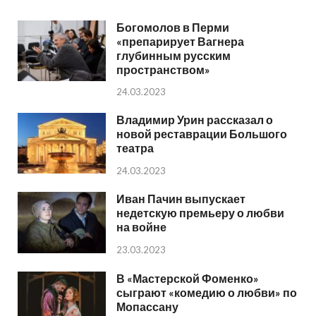
Богомолов в Перми
«препарирует Вагнера
глубинным русским
пространством»
24.03.2023
Владимир Урин рассказал о
новой реставрации Большого
театра
24.03.2023
Иван Пачин выпускает
недетскую премьеру о любви
на войне
23.03.2023
В «Мастерской Фоменко»
сыграют «комедию о любви» по
Мопассану