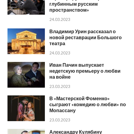
глубинным русским
пространством»
24.03.2023
Владимир Урин рассказал о
новой реставрации Большого
театра
24.03.2023
Иван Пачин выпускает
недетскую премьеру о любви
на войне
23.03.2023
В «Мастерской Фоменко»
сыграют «комедию о любви» по
Мопассану
23.03.2023
Александру Кулябину