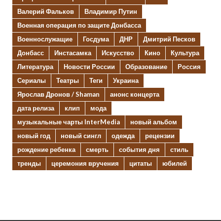
Валерий Фальков
Владимир Путин
Военная операция по защите Донбасса
Военнослужащие
Госдума
ДНР
Дмитрий Песков
Донбасс
Инстасамка
Искусство
Кино
Культура
Литература
Новости России
Образование
Россия
Сериалы
Театры
Теги
Украина
Ярослав Дронов / Shaman
анонс концерта
дата релиза
клип
мода
музыкальные чарты InterMedia
новый альбом
новый год
новый сингл
одежда
рецензии
рождение ребенка
смерть
события дня
стиль
тренды
церемония вручения
цитаты
юбилей