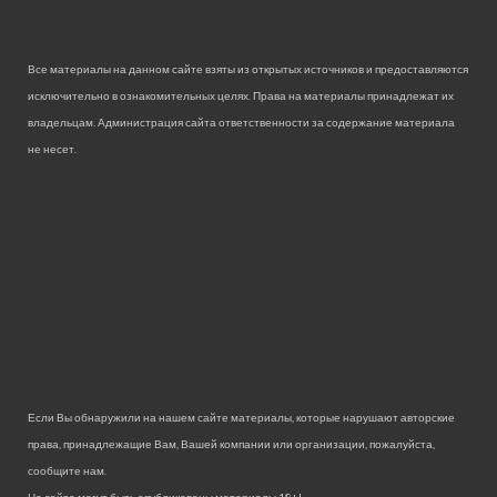
Все материалы на данном сайте взяты из открытых источников и предоставляются
исключительно в ознакомительных целях. Права на материалы принадлежат их
владельцам. Администрация сайта ответственности за содержание материала
не несет.
Если Вы обнаружили на нашем сайте материалы, которые нарушают авторские
права, принадлежащие Вам, Вашей компании или организации, пожалуйста,
сообщите нам.
На сайте могут быть опубликованы материалы 18+!