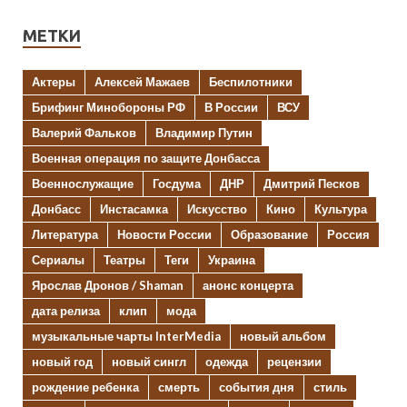
МЕТКИ
Актеры
Алексей Мажаев
Беспилотники
Брифинг Минобороны РФ
В России
ВСУ
Валерий Фальков
Владимир Путин
Военная операция по защите Донбасса
Военнослужащие
Госдума
ДНР
Дмитрий Песков
Донбасс
Инстасамка
Искусство
Кино
Культура
Литература
Новости России
Образование
Россия
Сериалы
Театры
Теги
Украина
Ярослав Дронов / Shaman
анонс концерта
дата релиза
клип
мода
музыкальные чарты InterMedia
новый альбом
новый год
новый сингл
одежда
рецензии
рождение ребенка
смерть
события дня
стиль