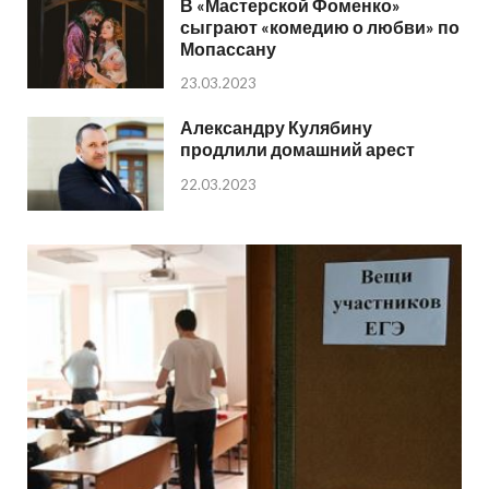
В «Мастерской Фоменко»
сыграют «комедию о любви» по
Мопассану
23.03.2023
Александру Кулябину
продлили домашний арест
22.03.2023