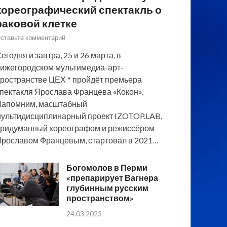
хореографический спектакль о
раковой клетке
ставьте комментарий
егодня и завтра, 25 и 26 марта, в
ижегородском мультимедиа-арт-
ространстве ЦЕХ * пройдёт премьера
пектакля Ярослава Францева «Кокон».
Напомним, масштабный
ультидисциплинарный проект IZOTOP.LAB,
ридуманный хореографом и режиссёром
рославом Францевым, стартовал в 2021…
Богомолов в Перми
«препарирует Вагнера
глубинным русским
пространством»
24.03.2023