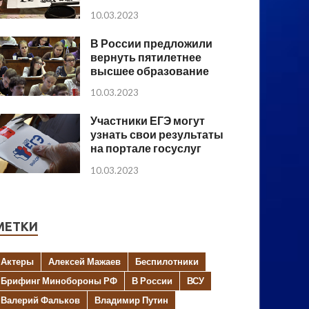
10.03.2023
В России предложили
вернуть пятилетнее
высшее образование
10.03.2023
Участники ЕГЭ могут
узнать свои результаты
на портале госуслуг
10.03.2023
МЕТКИ
Актеры
Алексей Мажаев
Беспилотники
Брифинг Минобороны РФ
В России
ВСУ
Валерий Фальков
Владимир Путин