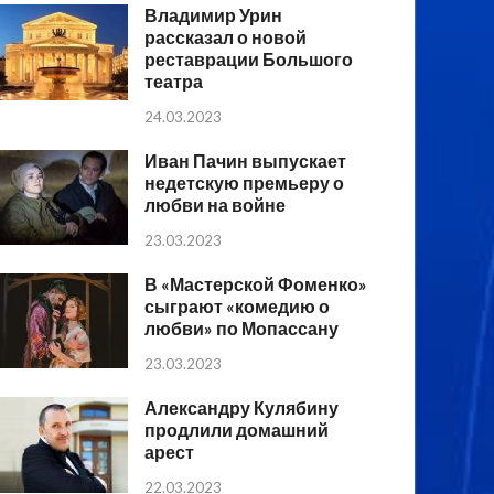
Владимир Урин
рассказал о новой
реставрации Большого
театра
24.03.2023
Иван Пачин выпускает
недетскую премьеру о
любви на войне
23.03.2023
В «Мастерской Фоменко»
сыграют «комедию о
любви» по Мопассану
23.03.2023
Александру Кулябину
продлили домашний
арест
22.03.2023