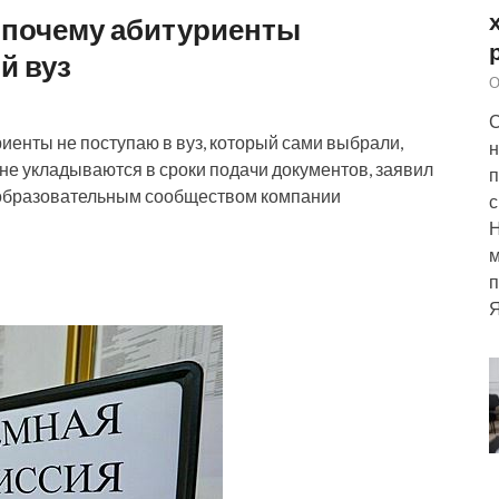
, почему абитуриенты
й вуз
О
С
риенты не поступаю в вуз, который сами выбрали,
н
 не укладываются в сроки подачи документов, заявил
п
 с образовательным сообществом компании
с
м
п
Я