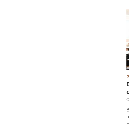
О
О
В
г
Н