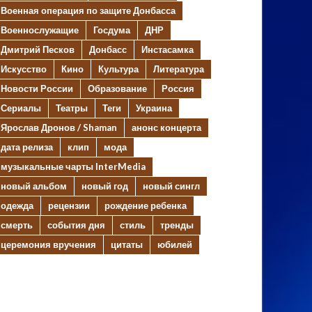
Военная операция по защите Донбасса
Военнослужащие
Госдума
ДНР
Дмитрий Песков
Донбасс
Инстасамка
Искусство
Кино
Культура
Литература
Новости России
Образование
Россия
Сериалы
Театры
Теги
Украина
Ярослав Дронов / Shaman
анонс концерта
дата релиза
клип
мода
музыкальные чарты InterMedia
новый альбом
новый год
новый сингл
одежда
рецензии
рождение ребенка
смерть
события дня
стиль
тренды
церемония вручения
цитаты
юбилей