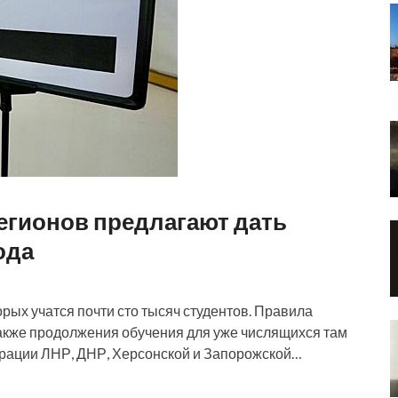
егионов предлагают дать
ода
торых учатся почти сто тысяч студентов. Правила
также продолжения обучения для уже числящихся там
еграции ЛНР, ДНР, Херсонской и Запорожской…