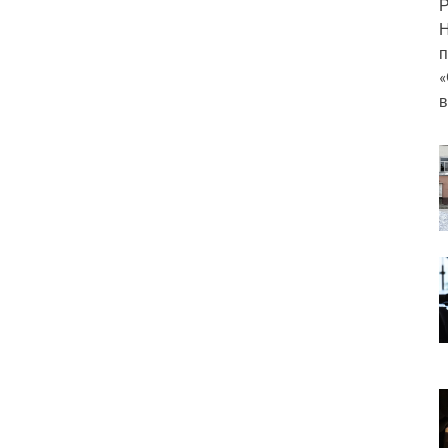
Р
Н
п
«