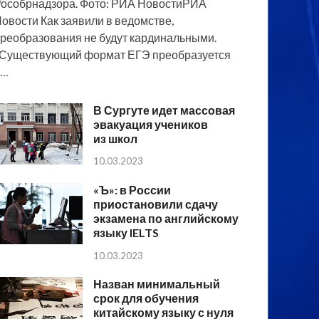
особрнадзора. Фото: РИА НовостиРИА
овости Как заявили в ведомстве,
реобразования не будут кардинальными.
Существующий формат ЕГЭ преобразуется
в…
В Сургуте идет массовая
эвакуация учеников
из школ
10.03.2023
«Ъ»: в России
приостановили сдачу
экзамена по английскому
языку IELTS
10.03.2023
Назван минимальный
срок для обучения
китайскому языку с нуля