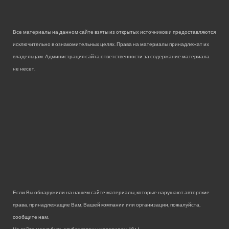
Все материалы на данном сайте взяты из открытых источников и предоставляются
исключительно в ознакомительных целях. Права на материалы принадлежат их
владельцам. Администрация сайта ответственности за содержание материала
не несет.
Если Вы обнаружили на нашем сайте материалы, которые нарушают авторские
права, принадлежащие Вам, Вашей компании или организации, пожалуйста,
сообщите нам.
На сайте могут быть опубликованы материалы 18+!