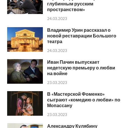
глубинным русским
пространством»
24.03.2023
Владимир Урин рассказал о
новой реставрации Большого
театра
24.03.2023
Иван Пачин выпускает
недетскую премьеру о любви
на войне
23.03.2023
В «Мастерской Фоменко»
сыграют «комедию о любви» по
Мопассану
23.03.2023
Александру Кулябину