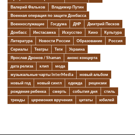
Валерий Фальков
Владимир Путин
Военная операция по защите Донбасса
Военнослужащие
Госдума
ДНР
Дмитрий Песков
Донбасс
Инстасамка
Искусство
Кино
Культура
Литература
Новости России
Образование
Россия
Сериалы
Театры
Теги
Украина
Ярослав Дронов / Shaman
анонс концерта
дата релиза
клип
мода
музыкальные чарты InterMedia
новый альбом
новый год
новый сингл
одежда
рецензии
рождение ребенка
смерть
события дня
стиль
тренды
церемония вручения
цитаты
юбилей