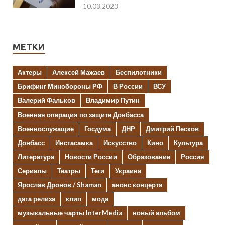
10.03.2023
МЕТКИ
Актеры
Алексей Мажаев
Беспилотники
Брифинг Минобороны РФ
В России
ВСУ
Валерий Фальков
Владимир Путин
Военная операция по защите Донбасса
Военнослужащие
Госдума
ДНР
Дмитрий Песков
Донбасс
Инстасамка
Искусство
Кино
Культура
Литература
Новости России
Образование
Россия
Сериалы
Театры
Теги
Украина
Ярослав Дронов / Shaman
анонс концерта
дата релиза
клип
мода
музыкальные чарты InterMedia
новый альбом