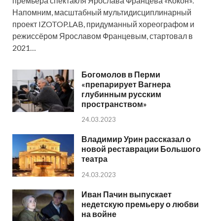
премьера спектакля Ярослава Францева «Кокон».
Напомним, масштабный мультидисциплинарный
проект IZOTOP.LAB, придуманный хореографом и
режиссёром Ярославом Францевым, стартовал в
2021…
Богомолов в Перми
«препарирует Вагнера
глубинным русским
пространством»
24.03.2023
Владимир Урин рассказал о
новой реставрации Большого
театра
24.03.2023
Иван Пачин выпускает
недетскую премьеру о любви
на войне