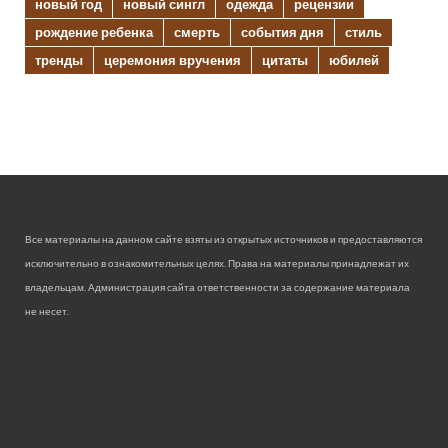
новый год
новый сингл
одежда
рецензии
рождение ребенка
смерть
события дня
стиль
тренды
церемония вручения
цитаты
юбилей
Все материалы на данном сайте взяты из открытых источников и предоставляются
исключительно в ознакомительных целях. Права на материалы принадлежат их
владельцам. Администрация сайта ответственности за содержание материала
не несет.