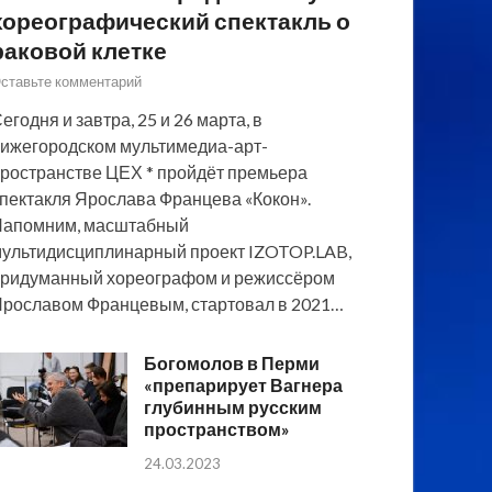
хореографический спектакль о
раковой клетке
ставьте комментарий
егодня и завтра, 25 и 26 марта, в
ижегородском мультимедиа-арт-
ространстве ЦЕХ * пройдёт премьера
пектакля Ярослава Францева «Кокон».
Напомним, масштабный
ультидисциплинарный проект IZOTOP.LAB,
ридуманный хореографом и режиссёром
рославом Францевым, стартовал в 2021…
Богомолов в Перми
«препарирует Вагнера
глубинным русским
пространством»
24.03.2023