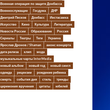
Военная операция по защите Донбасса
Военнослужащие
Госдума
ДНР
Дмитрий Песков
Донбасс
Инстасамка
Искусство
Кино
Культура
Литература
Новости России
Образование
Россия
Сериалы
Театры
Теги
Украина
Ярослав Дронов / Shaman
анонс концерта
дата релиза
клип
мода
музыкальные чарты InterMedia
новый альбом
новый год
новый сингл
одежда
рецензии
рождение ребенка
смерть
события дня
стиль
тренды
церемония вручения
цитаты
юбилей