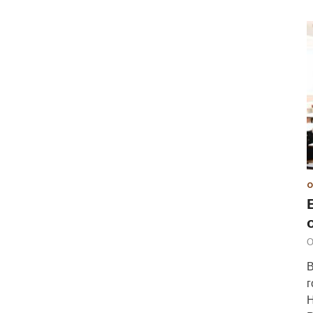
О
О
В
г
Н