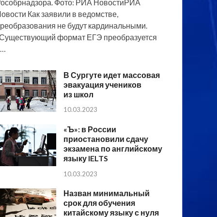
особрнадзора. Фото: РИА НовостиРИА
овости Как заявили в ведомстве,
реобразования не будут кардинальными.
Существующий формат ЕГЭ преобразуется
в…
В Сургуте идет массовая
эвакуация учеников
из школ
10.03.2023
«Ъ»: в России
приостановили сдачу
экзамена по английскому
языку IELTS
10.03.2023
Назван минимальный
срок для обучения
китайскому языку с нуля