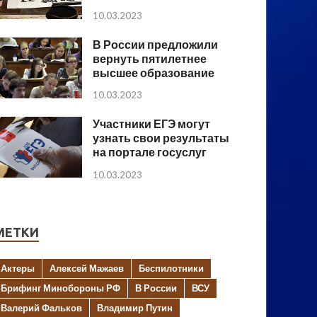
10.03.2023
В России предложили
вернуть пятилетнее
высшее образование
10.03.2023
Участники ЕГЭ могут
узнать свои результаты
на портале госуслуг
10.03.2023
МЕТКИ
Актеры
Алексей Мажаев
Беспилотники
Брифинг Минобороны РФ
В России
ВСУ
Валерий Фальков
Владимир Путин