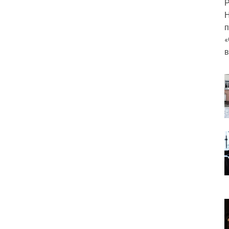
Р
Н
п
«