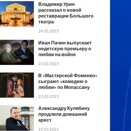
Владимир Урин
рассказал о новой
реставрации Большого
театра
24.03.2023
Иван Пачин выпускает
недетскую премьеру о
любви на войне
23.03.2023
В «Мастерской Фоменко»
сыграют «комедию о
любви» по Мопассану
23.03.2023
Александру Кулябину
продлили домашний
арест
22.03.2023