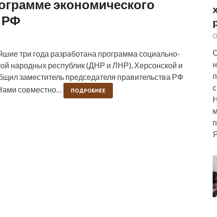
рограмме экономического
 РФ
О
С
шие три года разработана программа социально-
н
кой народных республик (ДНР и ЛНР), Херсонской и
п
общил заместитель председателя правительства РФ
с
«Нами совместно…
ПОДРОБНЕЕ
м
п
Я