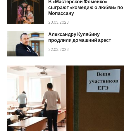
В «Мастерской Фоменко»
сыграют «комедию о любви» по
Мопассану
23.03.2023
Александру Кулябину
продлили домашний арест
22.03.2023