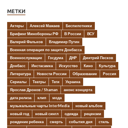
МЕТКИ
Актеры
Алексей Мажаев
Беспилотники
Брифинг Минобороны РФ
В России
ВСУ
Валерий Фальков
Владимир Путин
Военная операция по защите Донбасса
Военнослужащие
Госдума
ДНР
Дмитрий Песков
Донбасс
Инстасамка
Искусство
Кино
Культура
Литература
Новости России
Образование
Россия
Сериалы
Театры
Теги
Украина
Ярослав Дронов / Shaman
анонс концерта
дата релиза
клип
мода
музыкальные чарты InterMedia
новый альбом
новый год
новый сингл
одежда
рецензии
рождение ребенка
смерть
события дня
стиль