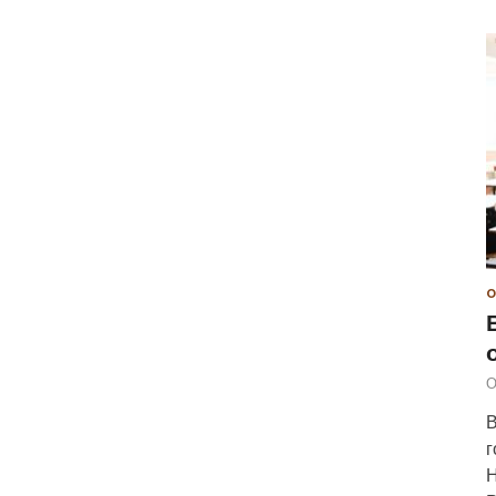
О
О
В
г
Н