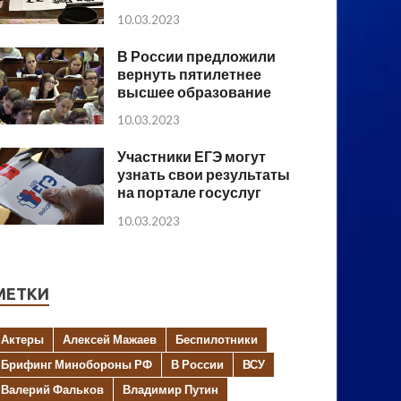
10.03.2023
В России предложили
вернуть пятилетнее
высшее образование
10.03.2023
Участники ЕГЭ могут
узнать свои результаты
на портале госуслуг
10.03.2023
МЕТКИ
Актеры
Алексей Мажаев
Беспилотники
Брифинг Минобороны РФ
В России
ВСУ
Валерий Фальков
Владимир Путин