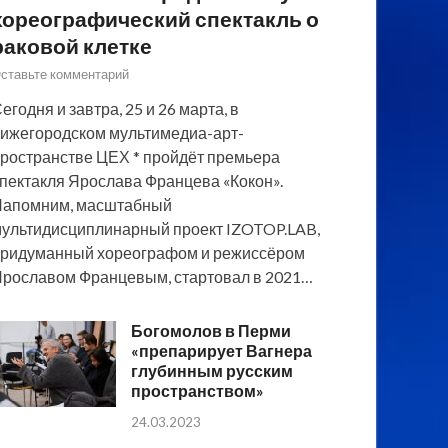
хореографический спектакль о
раковой клетке
ставьте комментарий
егодня и завтра, 25 и 26 марта, в
ижегородском мультимедиа-арт-
ространстве ЦЕХ * пройдёт премьера
пектакля Ярослава Францева «Кокон».
Напомним, масштабный
ультидисциплинарный проект IZOTOP.LAB,
ридуманный хореографом и режиссёром
рославом Францевым, стартовал в 2021…
Богомолов в Перми
«препарирует Вагнера
глубинным русским
пространством»
24.03.2023