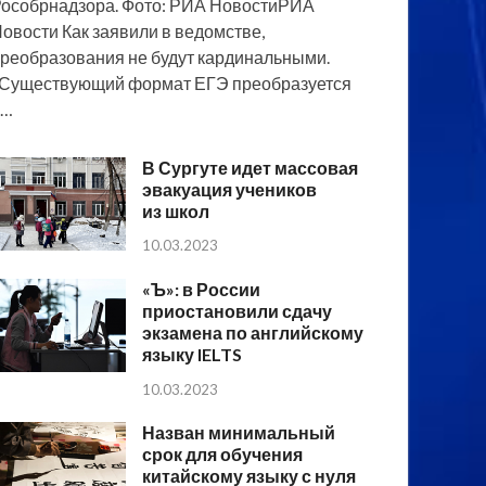
особрнадзора. Фото: РИА НовостиРИА
овости Как заявили в ведомстве,
реобразования не будут кардинальными.
Существующий формат ЕГЭ преобразуется
в…
В Сургуте идет массовая
эвакуация учеников
из школ
10.03.2023
«Ъ»: в России
приостановили сдачу
экзамена по английскому
языку IELTS
10.03.2023
Назван минимальный
срок для обучения
китайскому языку с нуля