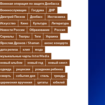
Военная операция по защите Донбасса
Военнослужащие
Госдума
ДНР
Дмитрий Песков
Донбасс
Инстасамка
Искусство
Кино
Культура
Литература
Новости России
Образование
Россия
Сериалы
Театры
Теги
Украина
Ярослав Дронов / Shaman
анонс концерта
дата релиза
клип
мода
музыкальные чарты InterMedia
новый альбом
новый год
новый сингл
одежда
рецензии
рождение ребенка
смерть
события дня
стиль
тренды
церемония вручения
цитаты
юбилей