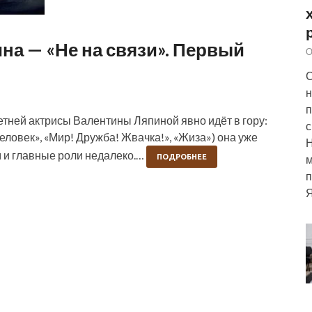
на — «Не на связи». Первый
О
С
н
п
летней актрисы Валентины Ляпиной явно идёт в гору:
с
еловек», «Мир! Дружба! Жвачка!», «Жиза») она уже
м и главные роли недалеко.…
м
ПОДРОБНЕЕ
п
Я