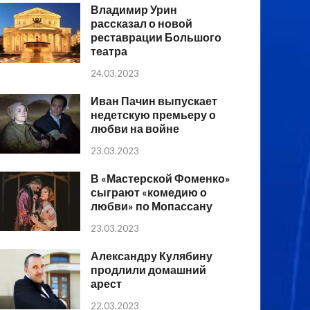
Владимир Урин
рассказал о новой
реставрации Большого
театра
24.03.2023
Иван Пачин выпускает
недетскую премьеру о
любви на войне
23.03.2023
В «Мастерской Фоменко»
сыграют «комедию о
любви» по Мопассану
23.03.2023
Александру Кулябину
продлили домашний
арест
22.03.2023