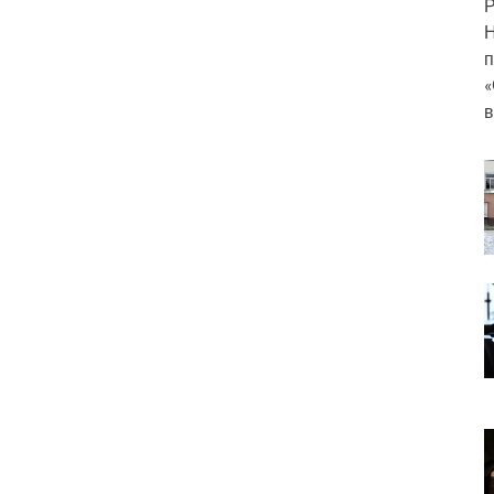
Р
Н
п
«