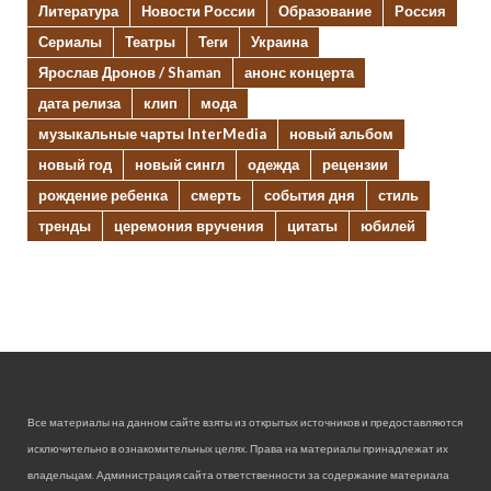
Литература
Новости России
Образование
Россия
Сериалы
Театры
Теги
Украина
Ярослав Дронов / Shaman
анонс концерта
дата релиза
клип
мода
музыкальные чарты InterMedia
новый альбом
новый год
новый сингл
одежда
рецензии
рождение ребенка
смерть
события дня
стиль
тренды
церемония вручения
цитаты
юбилей
Все материалы на данном сайте взяты из открытых источников и предоставляются
исключительно в ознакомительных целях. Права на материалы принадлежат их
владельцам. Администрация сайта ответственности за содержание материала