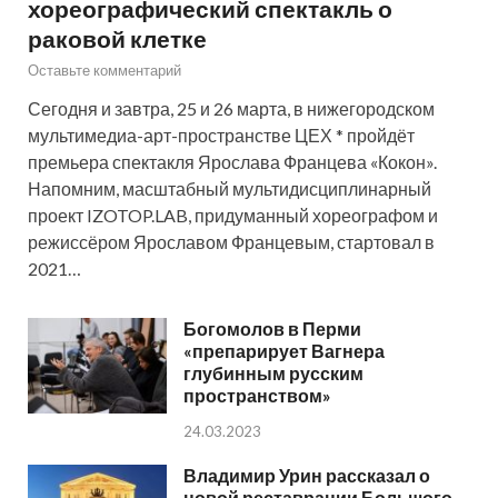
хореографический спектакль о
раковой клетке
Оставьте комментарий
Сегодня и завтра, 25 и 26 марта, в нижегородском
мультимедиа-арт-пространстве ЦЕХ * пройдёт
премьера спектакля Ярослава Францева «Кокон».
Напомним, масштабный мультидисциплинарный
проект IZOTOP.LAB, придуманный хореографом и
режиссёром Ярославом Францевым, стартовал в
2021…
Богомолов в Перми
«препарирует Вагнера
глубинным русским
пространством»
24.03.2023
Владимир Урин рассказал о
новой реставрации Большого