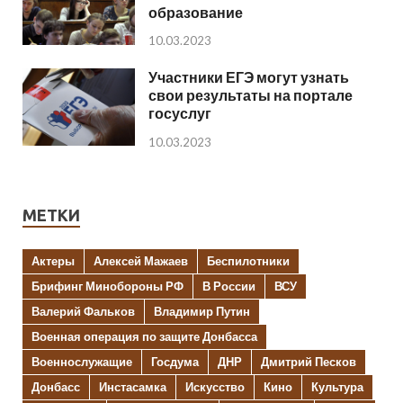
образование
10.03.2023
Участники ЕГЭ могут узнать
свои результаты на портале
госуслуг
10.03.2023
МЕТКИ
Актеры
Алексей Мажаев
Беспилотники
Брифинг Минобороны РФ
В России
ВСУ
Валерий Фальков
Владимир Путин
Военная операция по защите Донбасса
Военнослужащие
Госдума
ДНР
Дмитрий Песков
Донбасс
Инстасамка
Искусство
Кино
Культура