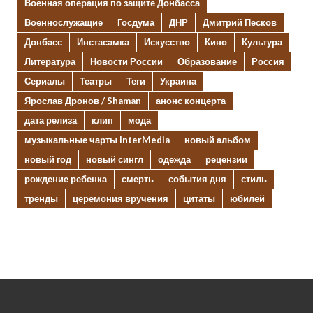
Военная операция по защите Донбасса
Военнослужащие
Госдума
ДНР
Дмитрий Песков
Донбасс
Инстасамка
Искусство
Кино
Культура
Литература
Новости России
Образование
Россия
Сериалы
Театры
Теги
Украина
Ярослав Дронов / Shaman
анонс концерта
дата релиза
клип
мода
музыкальные чарты InterMedia
новый альбом
новый год
новый сингл
одежда
рецензии
рождение ребенка
смерть
события дня
стиль
тренды
церемония вручения
цитаты
юбилей