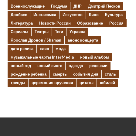
Военнослужащие
Госдума
ДНР
Дмитрий Песков
Донбасс
Инстасамка
Искусство
Кино
Культура
Литература
Новости России
Образование
Россия
Сериалы
Театры
Теги
Украина
Ярослав Дронов / Shaman
анонс концерта
дата релиза
клип
мода
музыкальные чарты InterMedia
новый альбом
новый год
новый сингл
одежда
рецензии
рождение ребенка
смерть
события дня
стиль
тренды
церемония вручения
цитаты
юбилей