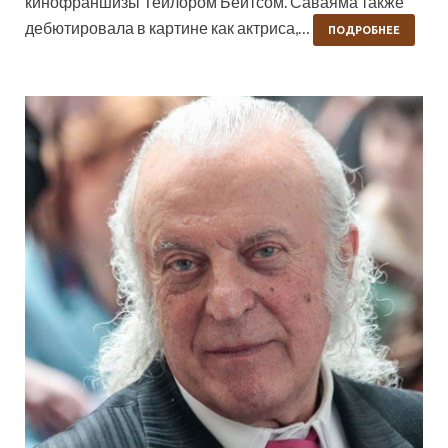
кинофраншизы Тейлором Бейтсом. Саваяма также
дебютировала в картине как актриса,…
ПОДРОБНЕЕ