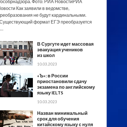
особрнадзора. Фото: РИА НовостиРИА
овости Как заявили в ведомстве,
реобразования не будут кардинальными.
Существующий формат ЕГЭ преобразуется
в…
В Сургуте идет массовая
эвакуация учеников
из школ
10.03.2023
«Ъ»: в России
приостановили сдачу
экзамена по английскому
языку IELTS
10.03.2023
Назван минимальный
срок для обучения
китайскому языку с нуля