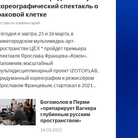
хореографический спектакль о
раковой клетке
ставьте комментарий
егодня и завтра, 25 и 26 марта, в
ижегородском мультимедиа-арт-
ространстве ЦЕХ * пройдёт премьера
пектакля Ярослава Францева «Кокон».
Напомним, масштабный
ультидисциплинарный проект IZOTOP.LAB,
ридуманный хореографом и режиссёром
рославом Францевым, стартовал в 2021…
Богомолов в Перми
«препарирует Вагнера
глубинным русским
пространством»
24.03.2023