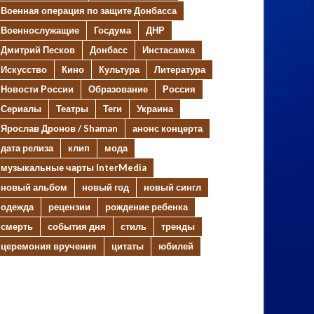
Военная операция по защите Донбасса
Военнослужащие
Госдума
ДНР
Дмитрий Песков
Донбасс
Инстасамка
Искусство
Кино
Культура
Литература
Новости России
Образование
Россия
Сериалы
Театры
Теги
Украина
Ярослав Дронов / Shaman
анонс концерта
дата релиза
клип
мода
музыкальные чарты InterMedia
новый альбом
новый год
новый сингл
одежда
рецензии
рождение ребенка
смерть
события дня
стиль
тренды
церемония вручения
цитаты
юбилей