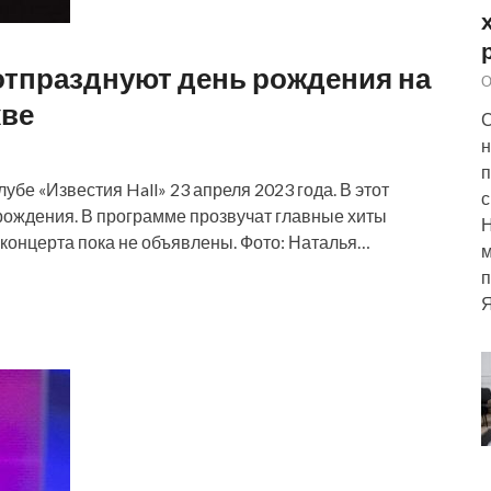
 отпразднуют день рождения на
О
кве
С
н
п
убе «Известия Hall» 23 апреля 2023 года. В этот
с
 рождения. В программе прозвучат главные хиты
 концерта пока не объявлены. Фото: Наталья…
м
п
Я