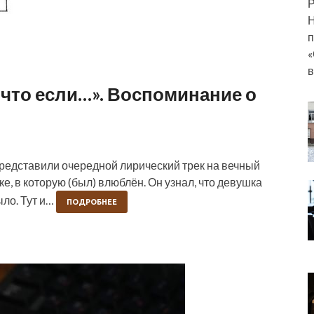
Р
Н
п
«
«А что если…». Воспоминание о
eos представили очередной лирический трек на вечный
, в которую (был) влюблён. Он узнал, что девушка
ыло. Тут и…
ПОДРОБНЕЕ