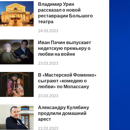
Владимир Урин
рассказал о новой
реставрации Большого
театра
24.03.2023
Иван Пачин выпускает
недетскую премьеру о
любви на войне
23.03.2023
В «Мастерской Фоменко»
сыграют «комедию о
любви» по Мопассану
23.03.2023
Александру Кулябину
продлили домашний
арест
22.03.2023