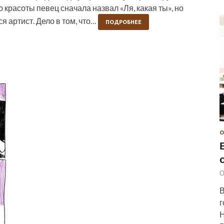
ю красоты певец сначала назвал «Ля, какая ты», но
я артист. Дело в том, что…
ПОДРОБНЕЕ
О
О
В
г
Н