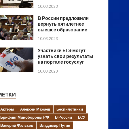
10.03.2023
В России предложили
вернуть пятилетнее
высшее образование
10.03.2023
Участники ЕГЭ могут
узнать свои результаты
на портале госуслуг
10.03.2023
МЕТКИ
Актеры
Алексей Мажаев
Беспилотники
Брифинг Минобороны РФ
В России
ВСУ
Валерий Фальков
Владимир Путин