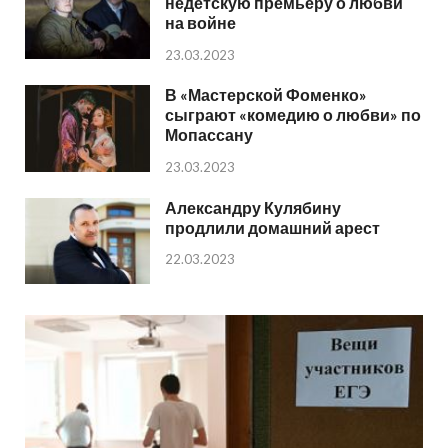
недетскую премьеру о любви
на войне
23.03.2023
В «Мастерской Фоменко»
сыграют «комедию о любви» по
Мопассану
23.03.2023
Александру Кулябину
продлили домашний арест
22.03.2023