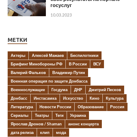
госуслуг
10.03.2023
МЕТКИ
Актеры
Алексей Мажаев
Беспилотники
Брифинг Минобороны РФ
В России
ВСУ
Валерий Фальков
Владимир Путин
Военная операция по защите Донбасса
Военнослужащие
Госдума
ДНР
Дмитрий Песков
Донбасс
Инстасамка
Искусство
Кино
Культура
Литература
Новости России
Образование
Россия
Сериалы
Театры
Теги
Украина
Ярослав Дронов / Shaman
анонс концерта
дата релиза
клип
мода