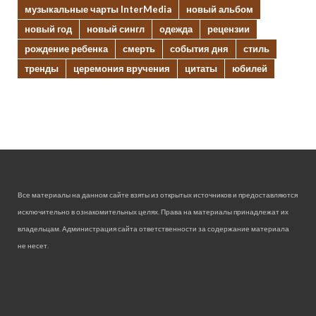
музыкальные чарты InterMedia
новый альбом
новый год
новый сингл
одежда
рецензии
рождение ребенка
смерть
события дня
стиль
тренды
церемония вручения
цитаты
юбилей
Все материалы на данном сайте взяты из открытых источников и предоставляются
исключительно в ознакомительных целях. Права на материалы принадлежат их
владельцам. Администрация сайта ответственности за содержание материала
не несет.