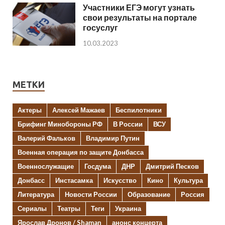
Участники ЕГЭ могут узнать
свои результаты на портале
госуслуг
10.03.2023
МЕТКИ
Актеры
Алексей Мажаев
Беспилотники
Брифинг Минобороны РФ
В России
ВСУ
Валерий Фальков
Владимир Путин
Военная операция по защите Донбасса
Военнослужащие
Госдума
ДНР
Дмитрий Песков
Донбасс
Инстасамка
Искусство
Кино
Культура
Литература
Новости России
Образование
Россия
Сериалы
Театры
Теги
Украина
Ярослав Дронов / Shaman
анонс концерта