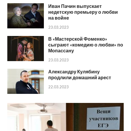
Иван Пачин выпускает
недетскую премьеру о любви
на войне
23.03.2023
В «Мастерской Фоменко»
сыграют «комедию о любви» по
Мопассану
23.03.2023
Александру Кулябину
продлили домашний арест
22.03.2023