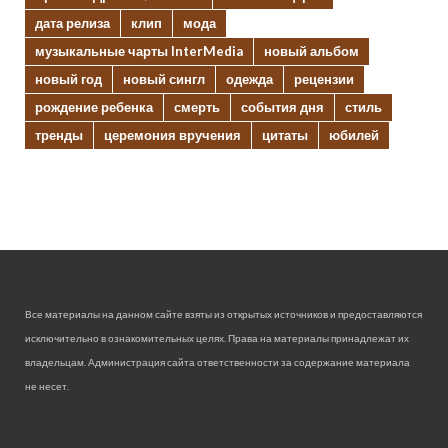
дата релиза
клип
мода
музыкальные чарты InterMedia
новый альбом
новый год
новый сингл
одежда
рецензии
рождение ребенка
смерть
события дня
стиль
тренды
церемония вручения
цитаты
юбилей
Все материалы на данном сайте взяты из открытых источников и предоставляются
исключительно в ознакомительных целях. Права на материалы принадлежат их
владельцам. Администрация сайта ответственности за содержание материала
не несет.